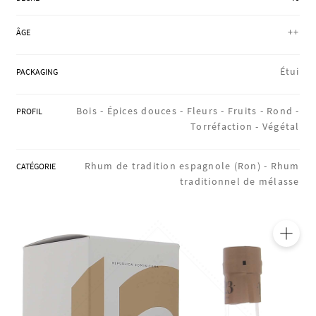
RÉGIONS
++
ÂGE
COFFRETS & CADEAUX
Étui
PACKAGING
Bois -
Épices douces -
Fleurs -
Fruits -
Rond -
PROFIL
BOUTIQUE LOIRET
Torréfaction -
Végétal
Rhum de tradition espagnole (Ron) -
Rhum
CATÉGORIE
traditionnel de mélasse
BLOG
🔍