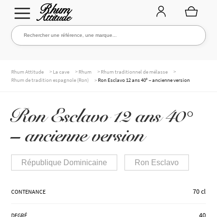
Aller
Aller
Rechercher une référence, une marque...
Rechercher
à
au
la
contenu
navigation
TOUTE LA CAVE
>
>
>
>
Rhum Attitude
La cave
Rhum
Rhum traditionnel de mélasse
>
Rhum de tradition espagnole (Ron)
Ron Esclavo 12 ans 40° – ancienne version
NOS RHUMS
Ron Esclavo 12 ans 40°
– ancienne version
WHISKIES & +
République Dominicaine
Ron Esclavo
MARQUES
70 cl
CONTENANCE
40
DEGRÉ