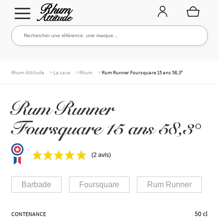
Aller
Aller
Rechercher une référence, une marque...
Rechercher
à
au
la
contenu
navigation
TOUTE LA CAVE
>
>
>
Rhum Attitude
La cave
Rhum
Rum Runner Foursquare 15 ans 58,3°
Rum Runner
NOS RHUMS
Foursquare 15 ans 58,3°
WHISKIES & +
(2 avis)
Barbade
Foursquare
Rum Runner
MARQUES
50 cl
CONTENANCE