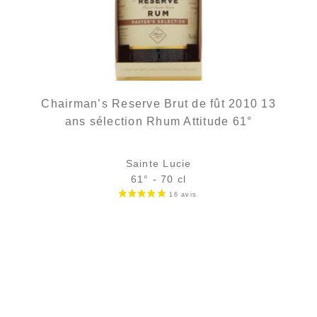
Chairman’s Reserve Brut de fût 2010 13
ans sélection Rhum Attitude 61°
Sainte Lucie
61° - 70 cl
Bouteille :
98,00
€
en stock
Sample Verre 3 cl :
7,66
€
en stock
AJOUTER
FAVORIS