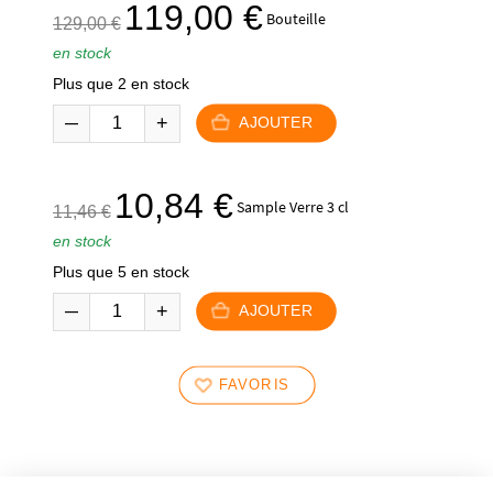
Le
Le
119,00
€
Bouteille
129,00
€
prix
prix
en stock
initial
actuel
Plus que 2 en stock
était :
est :
129,00 €.
119,00 €.
AJOUTER
Le
Le
10,84
€
Sample Verre 3 cl
11,46
€
prix
prix
en stock
initial
actuel
Plus que 5 en stock
était :
est :
11,46 €.
10,84 €.
AJOUTER
FAVORIS