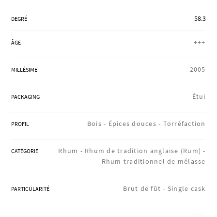
RÉGIONS
58.3
DEGRÉ
+++
ÂGE
COFFRETS & CADEAUX
2005
MILLÉSIME
BOUTIQUE LOIRET
Étui
PACKAGING
Bois -
Épices douces -
Torréfaction
PROFIL
BLOG
Rhum -
Rhum de tradition anglaise (Rum) -
CATÉGORIE
Rhum traditionnel de mélasse
Brut de fût -
Single cask
PARTICULARITÉ