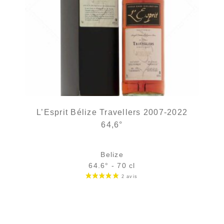
L’Esprit Bélize Travellers 2007-2022
64,6°
Belize
64.6° - 70 cl
Bouteille :
rupture définitive
Sample Verre 3 cl :
11,01
€