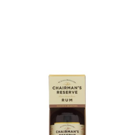
en stock
AJOUTER
FAVORIS
Un belle gourmandise de chêne américain...