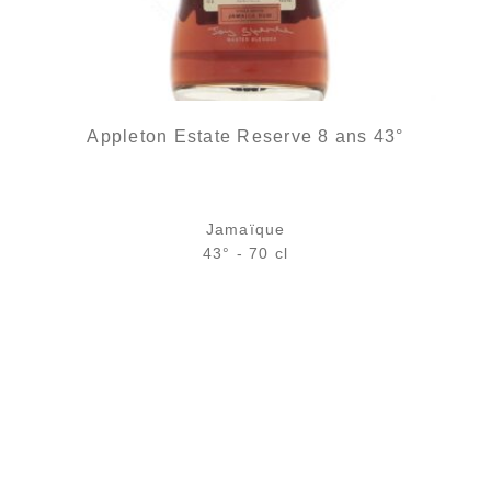
Appleton Estate Reserve 8 ans 43°
Jamaïque
43° - 70 cl
Bouteille :
37,90
€
rupture temporaire
Échantillon 5 cl :
5,61
€
en stock
AJOUTER
FAVORIS