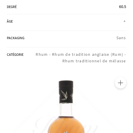
RÉGIONS
60.5
DEGRÉ
+
ÂGE
COFFRETS & CADEAUX
Sans
PACKAGING
BOUTIQUE LOIRET
Rhum -
Rhum de tradition anglaise (Rum) -
CATÉGORIE
Rhum traditionnel de mélasse
BLOG
🔍