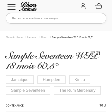
Aller
Aller
Rechercher une référence, une marque...
Rechercher
à
au
la
contenu
navigation
TOUTE LA CAVE
>
>
>
Rhum Attitude
La cave
Rhum
Sample Seventeen WIP 18 mois 60,5°
Sample Seventeen WIP
NOS RHUMS
18 mois 60,5°
WHISKIES & +
Jamaïque
Hampden
Kintra
Sample Seventeen
The Rum Mercenary
MARQUES
70 cl
CONTENANCE