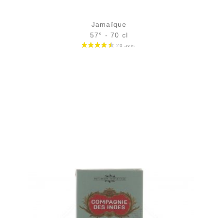
Jamaïque
57° - 70 cl
Bouteille :
39,90
€
en stock
Échantillon 5 cl :
5,75
€
en stock
AJOUTER
FAVORIS