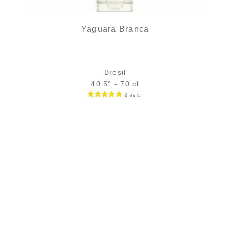
Yaguara Branca
Brésil
40.5° - 70 cl
Bouteille :
29,90
€
rupture temporaire
Échantillon 5 cl :
5,04
€
en stock
AJOUTER
FAVORIS
Une cachaça au caractère authentique...