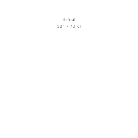
Brésil
38° - 70 cl
Bouteille :
49,90
€
en stock
Échantillon 5 cl :
6,46
€
rupture temporaire
AJOUTER
FAVORIS
PAIEMENT SÉCURISÉ