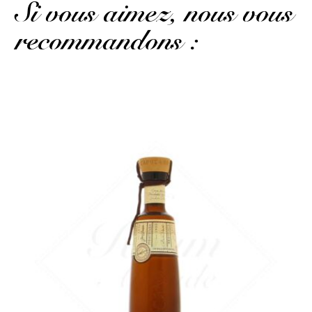
Si vous aimez, nous vous
recommandons :
Cette cachaça a des arômes légèrement fumés...