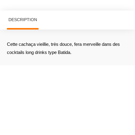
DESCRIPTION
Cette cachaça vieillie, très douce, fera merveille dans des
cocktails long drinks type Batida.
AVIS À PROPOS DU PRODUIT
VOIR L'ATTESTATION
10
/10
Laurens S.