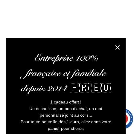
L’abus d’alcool est dangereux pour la santé, à
consommer avec modération
Fermer la
Entreprise 100%
française et familiale
depuis 2014 🇫🇷 🇪🇺
1 cadeau offert !
Un échantillon, un bon d'achat, un mot
personnalisé joint au colis...
9.7
/10
9991 avis
Pour toute bouteille dès 1 euro, allez dans votre
panier pour choisir.