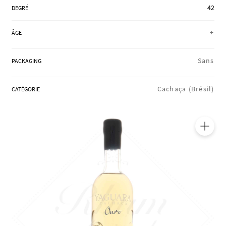
42
RÉGIONS
DEGRÉ
+
ÂGE
COFFRETS & CADEAUX
Sans
PACKAGING
Cachaça (Brésil)
CATÉGORIE
BOUTIQUE LOIRET
BLOG
🔍