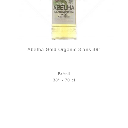
Abelha Gold Organic 3 ans 39°
Brésil
38° - 70 cl
Bouteille :
49,90
€
en stock
Échantillon 5 cl :
6,46
€
rupture temporaire
AJOUTER
FAVORIS