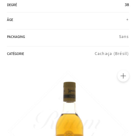
38
RÉGIONS
DEGRÉ
+
ÂGE
COFFRETS & CADEAUX
Sans
PACKAGING
Cachaça (Brésil)
CATÉGORIE
BOUTIQUE LOIRET
BLOG
🔍