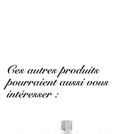
10
/10
René R.
Basé sur 1 avis
Publié le 7 avril 2026 à 16 h 55 min
(Date de commande : Le 22 mars 2026
à 17 h 55 min)
less good than the aguacana!
(Avis traduit)
Ces autres produits
pourraient aussi vous
intéresser :