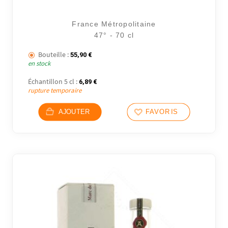
France Métropolitaine
47° - 70 cl
Bouteille :
55,90
€
en stock
Échantillon 5 cl :
6,89
€
rupture temporaire
AJOUTER
FAVORIS