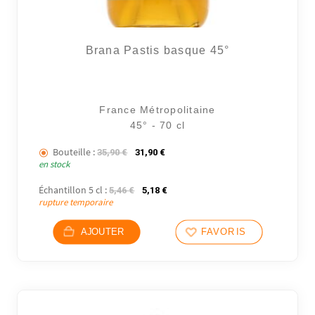
Brana Pastis basque 45°
France Métropolitaine
45° - 70 cl
Bouteille :
Le prix initial était : 35,90 €.
Le prix actuel est : 31,90 €.
35,90
€
31,90
€
en stock
Échantillon 5 cl :
Le prix initial était : 5,46 €.
Le prix actuel est : 5,18 €.
5,46
€
5,18
€
rupture temporaire
AJOUTER
FAVORIS