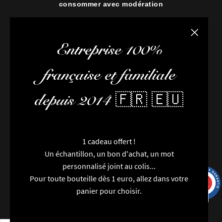
consommer avec modération
Fermer la
Entreprise 100%
française et familiale
depuis 2014 🇫🇷 🇪🇺
1 cadeau offert !
Un échantillon, un bon d'achat, un mot
personnalisé joint au colis...
Pour toute bouteille dès 1 euro, allez dans votre
9.7
/10
9993 avis
panier pour choisir.