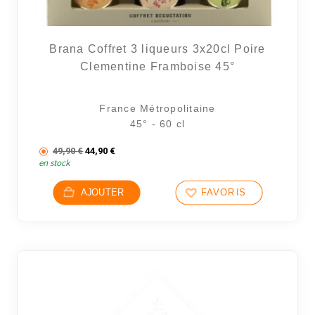
Brana Coffret 3 liqueurs 3x20cl Poire
Clementine Framboise 45°
France Métropolitaine
45° - 60 cl
Le prix initial était : 49,90 €.
Le prix actuel est : 44,90 €.
49,90
€
44,90
€
en stock
AJOUTER
FAVORIS