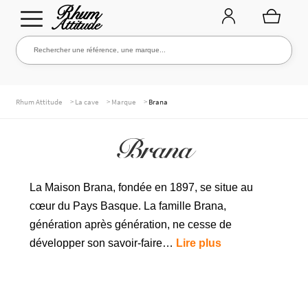
Aller
Aller
Rechercher une référence, une marque...
Rechercher
à
au
la
contenu
navigation
TOUTE LA CAVE
>
>
>
Rhum Attitude
La cave
Marque
Brana
Brana
NOS RHUMS
La Maison Brana, fondée en 1897, se situe au
cœur du Pays Basque. La famille Brana,
WHISKIES & +
génération après génération, ne cesse de
développer son savoir-faire…
Lire plus
MARQUES