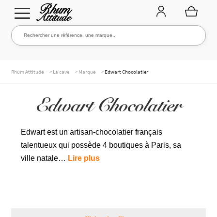
Aller
Aller
Rechercher une référence, une marque...
Rechercher
à
au
la
contenu
navigation
TOUTE LA CAVE
>
>
>
Rhum Attitude
La cave
Marque
Edwart Chocolatier
Edwart Chocolatier
NOS RHUMS
Edwart est un artisan-chocolatier français
talentueux qui possède 4 boutiques à Paris, sa
WHISKIES & +
ville natale…
Lire plus
MARQUES