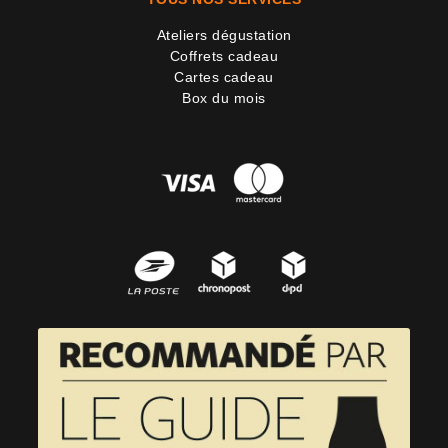
Ateliers dégustation
Coffrets cadeau
Cartes cadeau
Box du mois