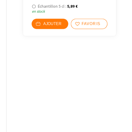
Échantillon 5 cl :
5,89
€
en stock
AJOUTER
FAVORIS