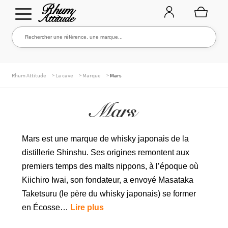
Aller
Aller
Rechercher une référence, une marque...
Rechercher
à
au
la
contenu
navigation
TOUTE LA CAVE
>
>
>
Rhum Attitude
La cave
Marque
Mars
Mars
NOS RHUMS
Mars est une marque de whisky japonais de la
distillerie Shinshu. Ses origines remontent aux
WHISKIES & +
premiers temps des malts nippons, à l’époque où
Kiichiro Iwai, son fondateur, a envoyé Masataka
Taketsuru (le père du whisky japonais) se former
MARQUES
en Écosse…
Lire plus