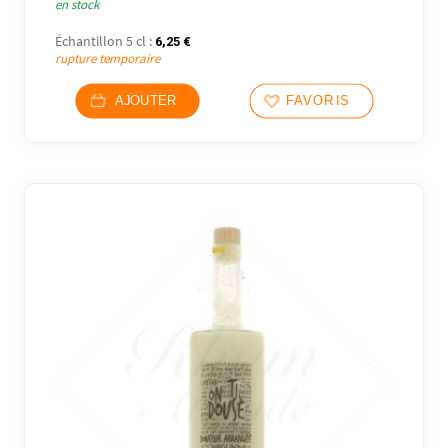
en stock
Échantillon 5 cl :
6,25
€
6 avi
rupture temporaire
AJOUTER
FAVORIS