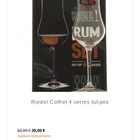
Riedel Coffret 4 verres tulipes
Le prix initial était : 42,00 €.
Le prix actuel est : 35,00 €.
42,00
€
35,00
€
rupture temporaire