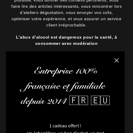
possible, vous donner des conseils pertinents, vous
faire lire des articles intéressants, vous rencontrer lors
d’ateliers dégustation, vous envoyer vos colis,
optimiser votre expérience, et vous assurer un service
client irréprochable.
L’abus d’alcool est dangereux pour la santé, à
consommer avec modération
Fermer la
Entreprise 100%
française et familiale
depuis 2014 🇫🇷 🇪🇺
1 cadeau offert !