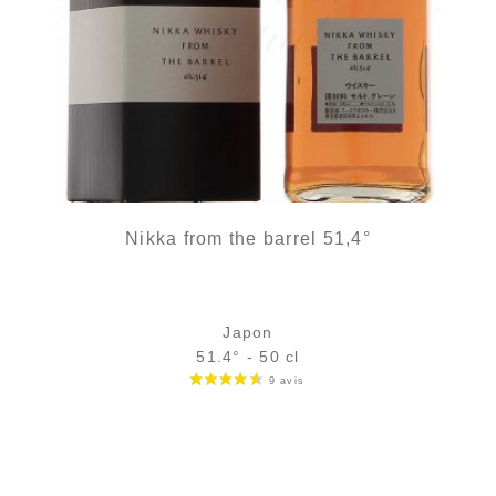
Nikka from the barrel 51,4°
Japon
51.4° - 50 cl
Bouteille :
48,00
€
en stock
Échantillon 5 cl :
7,70
€
en stock