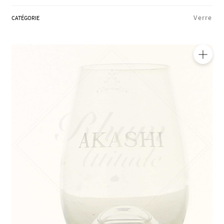
RÉGIONS
Verre
CATÉGORIE
COFFRETS & CADEAUX
🔍
BOUTIQUE LOIRET
BLOG