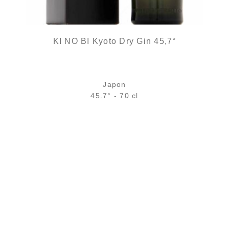
KI NO BI Kyoto Dry Gin 45,7°
2 avi
Japon
45.7° - 70 cl
Bouteille :
72,90
€
rupture temporaire
Échantillon 5 cl :
8,11
€
en stock
AJOUTER
FAVORIS