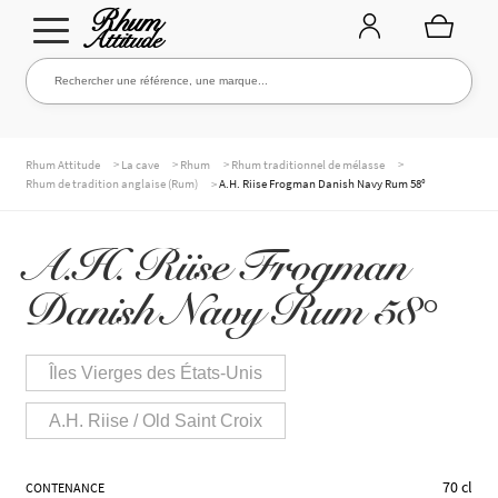
Aller
Aller
Rechercher une référence, une marque...
Rechercher
à
au
la
contenu
navigation
TOUTE LA CAVE
>
>
>
>
Rhum Attitude
La cave
Rhum
Rhum traditionnel de mélasse
>
Rhum de tradition anglaise (Rum)
A.H. Riise Frogman Danish Navy Rum 58°
NOS RHUMS
A.H. Riise Frogman
Danish Navy Rum 58°
WHISKIES & +
Îles Vierges des États-Unis
A.H. Riise / Old Saint Croix
MARQUES
70 cl
CONTENANCE