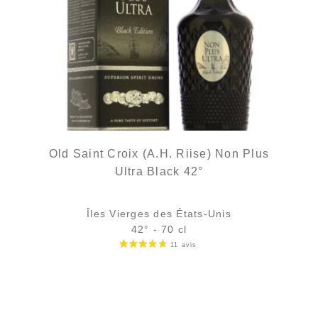
Old Saint Croix (A.H. Riise) Non Plus
Ultra Black 42°
Îles Vierges des États-Unis
42° - 70 cl
Bouteille :
Le prix initial était : 129,00 €.
Le prix actuel est : 119,00 €.
129,00
€
119,00
€
en stock
Échantillon 5 cl :
Le prix initial était : 12,11 €.
Le prix actuel est : 11,40 €.
12,11
€
11,40
€
en stock