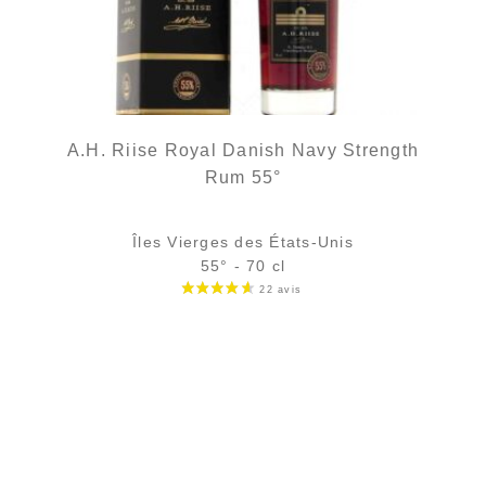
A.H. Riise Royal Danish Navy Strength
Rum 55°
Îles Vierges des États-Unis
55° - 70 cl
Bouteille :
65,90
€
en stock
Échantillon 5 cl :
7,61
€
en stock
AJOUTER
FAVORIS