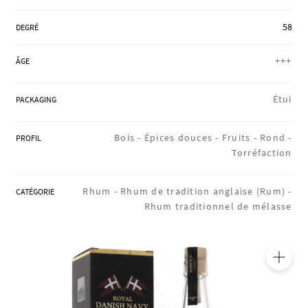
RÉGIONS
58
DEGRÉ
+++
ÂGE
COFFRETS & CADEAUX
Étui
PACKAGING
BOUTIQUE LOIRET
Bois -
Épices douces -
Fruits -
Rond -
PROFIL
Torréfaction
BLOG
Rhum -
Rhum de tradition anglaise (Rum) -
CATÉGORIE
Rhum traditionnel de mélasse
🔍