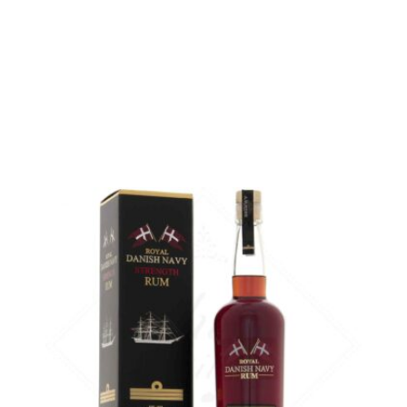
AJOUTER
FAVORIS
Un AH Riise puissant, version navy strength...