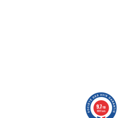
férences au meilleur prix possible, vous donner des
oyer vos colis, optimiser votre expérience, et vous
ération
9.7
/10
9991 avis