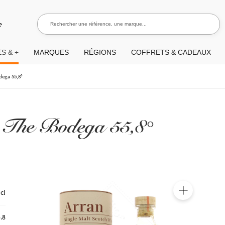
Rechercher une référence, une marque...
Recherch
e
S & +
MARQUES
RÉGIONS
COFFRETS & CADEAUX
dega 55,8°
 The Bodega 55,8°
 cl
🔍
.8