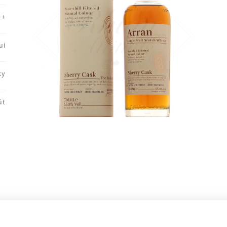
++
ui
ky
ût