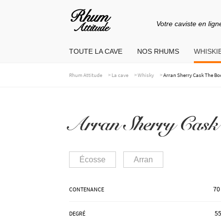
Votre caviste en lign
Aller
Aller
à
au
TOUTE LA CAVE
NOS RHUMS
WHISKIE
la
contenu
navigation
>
>
>
Rhum Attitude
La cave
Whisky
Arran Sherry Cask The Bo
Arran Sherry Cask
Écosse
Arran
70
CONTENANCE
55
DEGRÉ