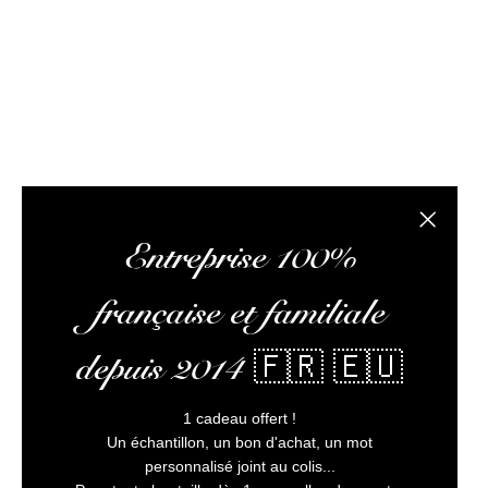
composée de passionnés de rhum et de logisticiens.
conseils pertinents, vous faire lire des articles 
L’abus
Fermer la
Entreprise 100%
française et familiale
depuis 2014 🇫🇷 🇪🇺
1 cadeau offert !
Un échantillon, un bon d'achat, un mot
personnalisé joint au colis...