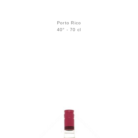
Porto Rico
40° - 70 cl
Bouteille :
44,90
€
en stock
Échantillon 5 cl :
6,11
€
en stock
AJOUTER
FAVORIS