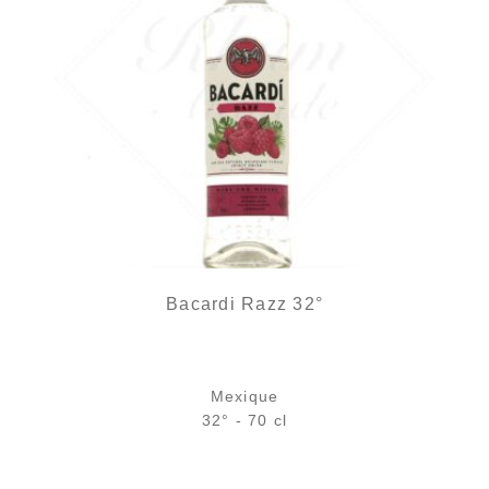
Bacardi Razz 32°
Mexique
32° - 70 cl
Bouteille :
24,90
€
en stock