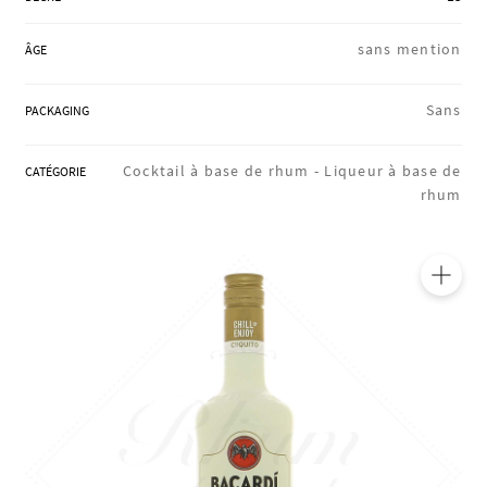
RÉGIONS
sans mention
ÂGE
COFFRETS & CADEAUX
Sans
PACKAGING
Cocktail à base de rhum -
Liqueur à base de
CATÉGORIE
BOUTIQUE LOIRET
rhum
BLOG
🔍