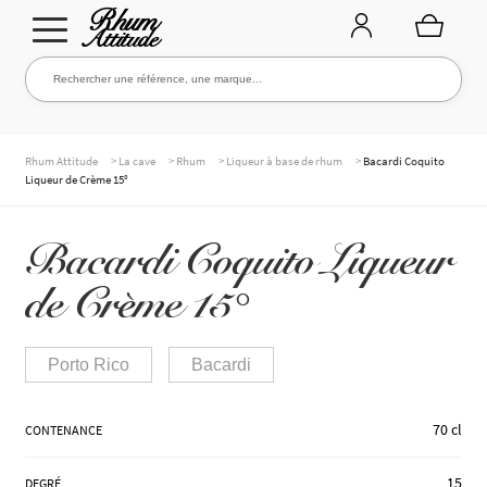
Aller
Aller
Rechercher une référence, une marque...
Rechercher
à
au
la
contenu
navigation
TOUTE LA CAVE
>
>
>
>
Rhum Attitude
La cave
Rhum
Liqueur à base de rhum
Bacardi Coquito
Liqueur de Crème 15°
NOS RHUMS
Bacardi Coquito Liqueur
de Crème 15°
WHISKIES & +
Porto Rico
Bacardi
MARQUES
70 cl
CONTENANCE
15
DEGRÉ