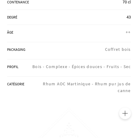
70 cl
CONTENANCE
RÉGIONS
43
DEGRÉ
COFFRETS & CADEAUX
++
ÂGE
Coffret bois
PACKAGING
BOUTIQUE LOIRET
Bois -
Complexe -
Épices douces -
Fruits -
Sec
PROFIL
BLOG
Rhum AOC Martinique -
Rhum pur jus de
CATÉGORIE
canne
🔍