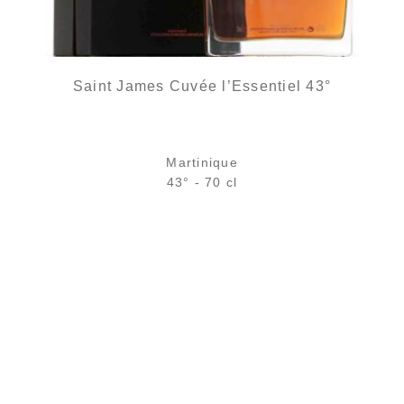
Saint James Cuvée l’Essentiel 43°
Martinique
43° - 70 cl
Bouteille :
177,00
€
en stock
Sample Verre 3 cl :
11,10
€
en stock
AJOUTER
FAVORIS