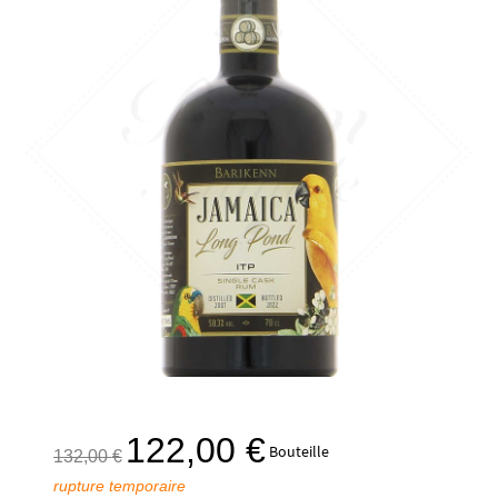
Le
Le
122,00
€
Bouteille
132,00
€
prix
prix
rupture temporaire
initial
actuel