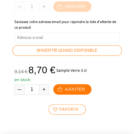
était :
est :
AJOUTER
132,00 €.
122,00 €.
Saisissez votre adresse email pour rejoindre la liste d'attente de
ce produit
M'AVERTIR QUAND DISPONIBLE
Le
Le
8,70
€
Sample Verre 3 cl
9,14
€
prix
prix
en stock
initial
actuel
était :
est :
AJOUTER
9,14 €.
8,70 €.
FAVORIS