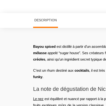
DESCRIPTION
Bayou spiced
est distillé à partir d’un assemb
mélasse
appelé “sugar house”. Ses créateurs 
créoles
, ainsi qu’un ingrédient secret typique d
C’est un rhum destiné aux
cocktails
, il est tr
funky
.
La note de dégustation de Ni
Le nez
est équilibré et nuancé par rapport à la 
fruits exotiques mûrs de la version classiqu