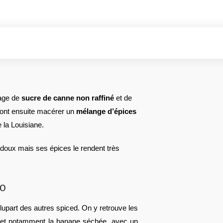
lage de
sucre de canne non raffiné
et de
font ensuite macérer un
mélange d’épices
e la Louisiane.
ès doux mais ses épices le rendent très
co
plupart des autres spiced. On y retrouve les
e, et notamment la banane séchée, avec un