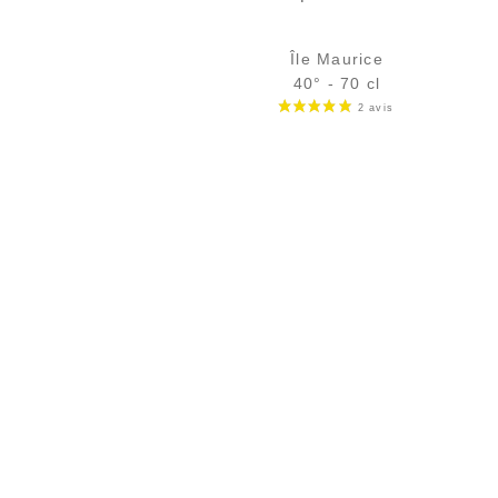
Île Maurice
40° - 70 cl
Bouteille :
32,90
€
en stock
Échantillon 5 cl :
5,25
€
rupture temporaire
AJOUTER
FAVORIS