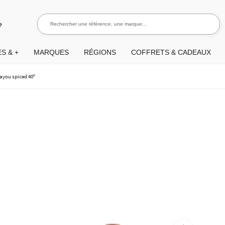
Rechercher une référence, une marque...
Recherch
e
S & +
MARQUES
RÉGIONS
COFFRETS & CADEAUX
ayou spiced 40°