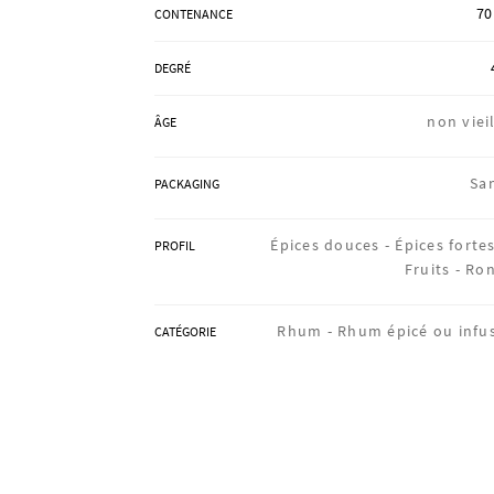
70
CONTENANCE
DEGRÉ
non vieil
ÂGE
Sa
PACKAGING
Épices douces -
Épices fortes
PROFIL
Fruits -
Ro
Rhum -
Rhum épicé ou infu
CATÉGORIE