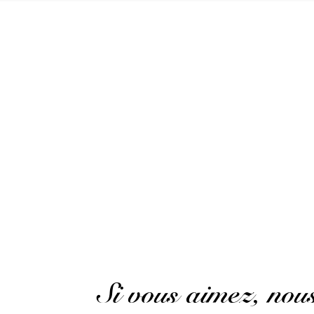
VOIR L'ATTESTATION
Emmanuel .
Publié le 14 août 2019 à 20 h 13 min
Mon rhum préféré à mon goût bien sûr
Si vous aimez, no