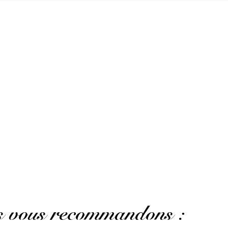
AVIS À PROPOS DU PRODUIT
1
0
0
0
0
1★
2★
3★
4★
5★
us vous recommandons :