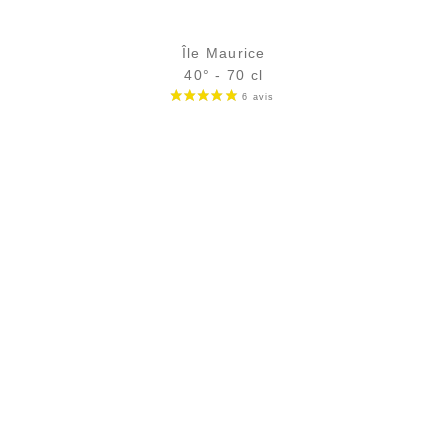
Île Maurice
40° - 70 cl
Bouteille :
42,90
€
en stock
Échantillon 5 cl :
5,95
€
en stock
AJOUTER
FAVORIS