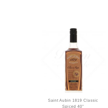
Un rhum épicé subtil et bien fait...
Saint Aubin 1819 Classic
Spiced 40°