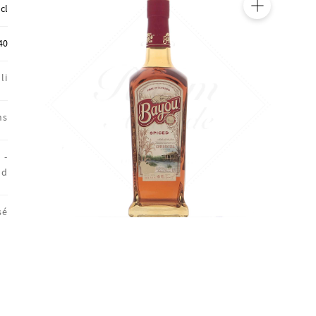
 cl
🔍
40
li
ns
 -
nd
sé