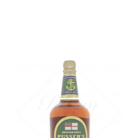
Échantillon 5 cl :
7,61
€
en stock
AJOUTER
FAVORIS