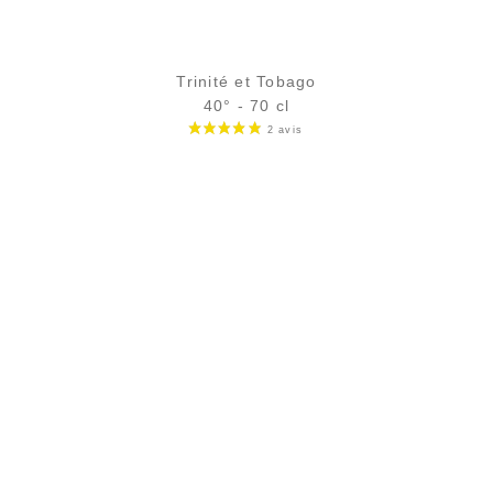
Trinité et Tobago
40° - 70 cl
Bouteille :
33,90
€
en stock
Échantillon 5 cl :
5,32
€
rupture temporaire
AJOUTER
FAVORIS
17 avi