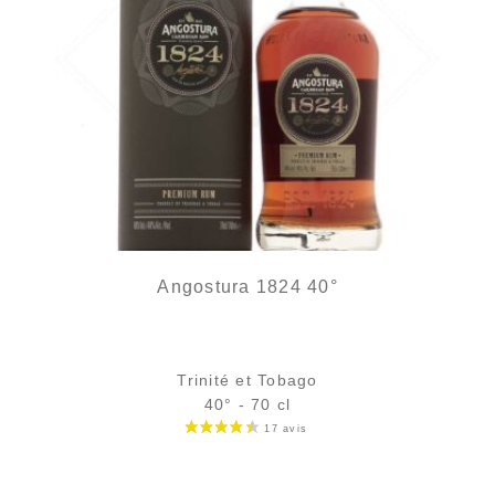
Angostura 1824 40°
Trinité et Tobago
40° - 70 cl
Bouteille :
65,90
€
en stock