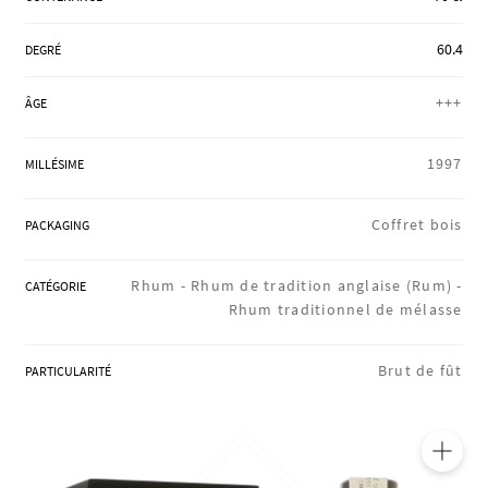
RÉGIONS
60.4
DEGRÉ
+++
ÂGE
COFFRETS & CADEAUX
1997
MILLÉSIME
BOUTIQUE LOIRET
Coffret bois
PACKAGING
BLOG
Rhum -
Rhum de tradition anglaise (Rum) -
CATÉGORIE
Rhum traditionnel de mélasse
Brut de fût
PARTICULARITÉ
🔍