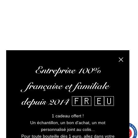
optimiser votre expérience, et vous assurer un service
client irréprochable.
L’abus d’alcool est dangereux pour la santé, à
consommer avec modération
Fermer la
Entreprise 100%
française et familiale
depuis 2014 🇫🇷 🇪🇺
1 cadeau offert !
Un échantillon, un bon d'achat, un mot
personnalisé joint au colis...
9.7
/10
9993 avis
Pour toute bouteille dès 1 euro, allez dans votre