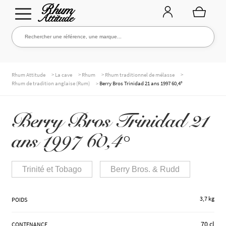
Aller
Aller
Rechercher une référence, une marque...
Rechercher
à
au
la
contenu
navigation
TOUTE LA CAVE
>
>
>
>
Rhum Attitude
La cave
Rhum
Rhum traditionnel de mélasse
>
Rhum de tradition anglaise (Rum)
Berry Bros Trinidad 21 ans 1997 60,4°
NOS RHUMS
Berry Bros Trinidad 21
ans 1997 60,4°
WHISKIES & +
Trinité et Tobago
Berry Bros. & Rudd
MARQUES
3,7 kg
POIDS
70 cl
CONTENANCE