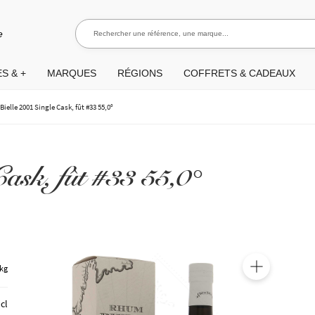
Rechercher une référence, une marque...
Rec
e
S & +
MARQUES
RÉGIONS
COFFRETS & CADEAUX
>
Bielle 2001 Single Cask, fût #33 55,0°
Cask, fût #33 55,0°
 kg
🔍
 cl