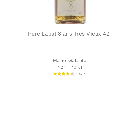
Père Labat 8 ans Très Vieux 42°
Marie-Galante
42° - 70 cl
Bouteille :
119,00
€
en stock
Échantillon 5 cl :
11,40
€
en stock
AJOUTER
FAVORIS