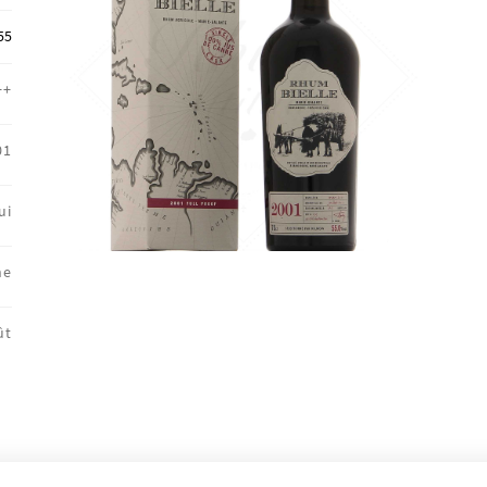
55
++
01
ui
ne
ût