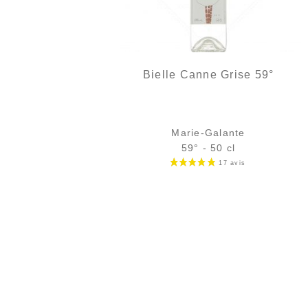
Bielle Canne Grise 59°
Marie-Galante
59° - 50 cl
Bouteille :
35,90
€
en stock
Échantillon 5 cl :
6,49
€
en stock
AJOUTER
FAVORIS