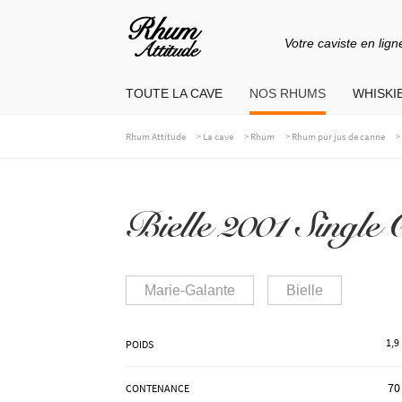
Votre caviste en lign
Aller
Aller
à
au
TOUTE LA CAVE
NOS RHUMS
WHISKIE
la
contenu
navigation
>
>
>
Rhum Attitude
La cave
Rhum
Rhum pur jus de canne
Bielle 2001 Single 
Marie-Galante
Bielle
1,9
POIDS
70
CONTENANCE