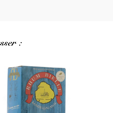
sser :