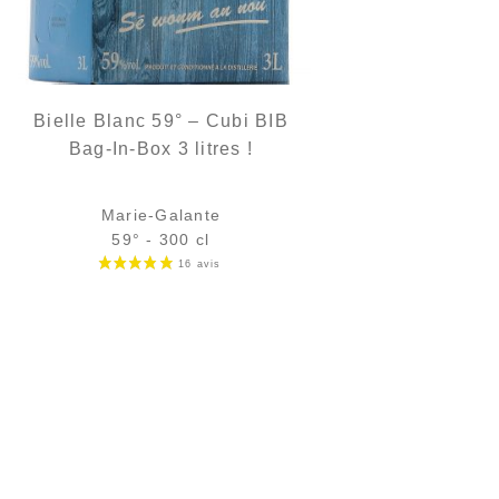
Bielle Blanc 59° – Cubi BIB
Bag-In-Box 3 litres !
Marie-Galante
59° - 300 cl
88,90
€
en stock
AJOUTER
FAVORIS