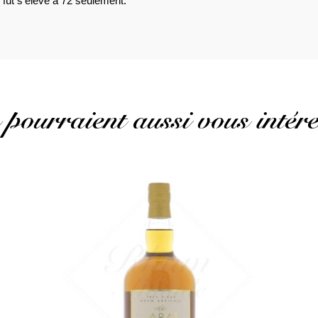
 fût s’élève à 72 seulement.
 pourraient aussi vous intére