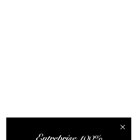
FAQ / Aide
Conditions de livraison
Conditions générales d
Rhum Attitude est un caviste spécialisé dans le r
site internet propose des bouteilles, des échantil
composée de passionnés de rhum et de logisticiens.
conseils pertinents, vous faire lire des articles 
L’abus
Fermer la
Entreprise 100%