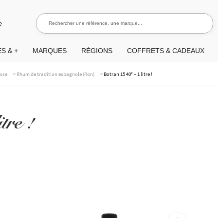
Rechercher une référence, une marque...
Recherch
e
S & +
MARQUES
RÉGIONS
COFFRETS & CADEAUX
>
>
asse
Rhum de tradition espagnole (Ron)
Botran 15 40° – 1 litre !
tre !