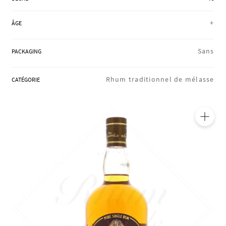
RÉGIONS
+
ÂGE
COFFRETS & CADEAUX
Sans
PACKAGING
Rhum traditionnel de mélasse
CATÉGORIE
BOUTIQUE LOIRET
BLOG
🔍