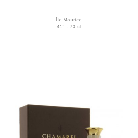
Île Maurice
41° - 70 cl
Bouteille :
54,90
€
en stock
Échantillon 5 cl :
6,82
€
en stock
AJOUTER
FAVORIS