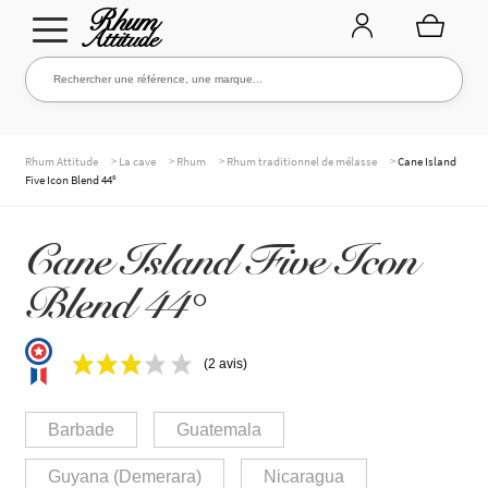
Aller
Aller
Rechercher une référence, une marque...
Rechercher
à
au
la
contenu
navigation
TOUTE LA CAVE
>
>
>
>
Rhum Attitude
La cave
Rhum
Rhum traditionnel de mélasse
Cane Island
Five Icon Blend 44°
NOS RHUMS
Cane Island Five Icon
Blend 44°
WHISKIES & +
(2 avis)
MARQUES
Barbade
Guatemala
Guyana (Demerara)
Nicaragua