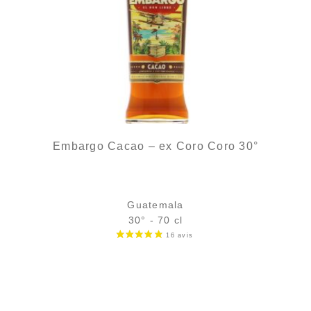
Embargo Cacao – ex Coro Coro 30°
Guatemala
30° - 70 cl
Bouteille :
25,90
€
en stock
Échantillon 5 cl :
4,75
€
en stock