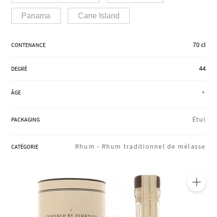
RÉGIONS
Panama
Cane Island
70 cl
CONTENANCE
COFFRETS & CADEAUX
44
DEGRÉ
BOUTIQUE LOIRET
+
ÂGE
Étui
PACKAGING
BLOG
Rhum -
Rhum traditionnel de mélasse
CATÉGORIE
🔍