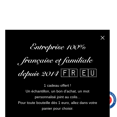
L’abus d’alcool est dangereux pour la santé, à
consommer avec modération
Fermer la
Entreprise 100%
française et familiale
depuis 2014 🇫🇷 🇪🇺
1 cadeau offert !
Un échantillon, un bon d'achat, un mot
personnalisé joint au colis...
9.7
/10
9991 avis
Pour toute bouteille dès 1 euro, allez dans votre
panier pour choisir.