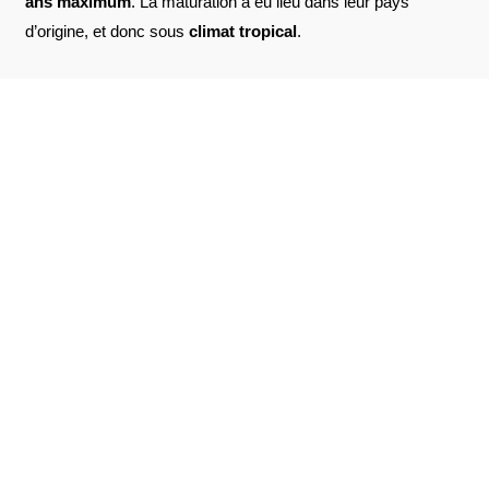
ans maximum
. La maturation a eu lieu dans leur pays
d’origine, et donc sous
climat tropical
.
AVIS À PROPOS DU PRODUIT
VOIR L'ATTESTATION
6
/10
JBG .
Publié le 23 mars 2021 à 18 h 24 min
Basé sur 2 avis
Intéressant. Échantillon trop petit ??
JBG .
Publié le 23 mars 2021 à 18 h 24 min
Interesting. Sample too small ??
(Avis traduit)