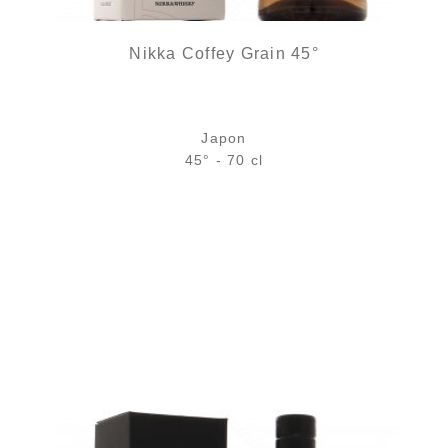
Nikka Coffey Grain 45°
Japon
45° - 70 cl
Bouteille :
58,00
€
en stock
Échantillon 5 cl :
7,04
€
en stock
AJOUTER
FAVORIS