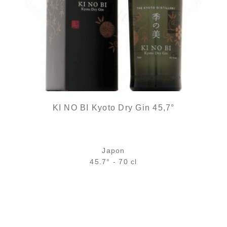
KI NO BI Kyoto Dry Gin 45,7°
Japon
45.7° - 70 cl
Bouteille :
72,90
€
rupture temporaire
Échantillon 5 cl :
8,11
€
en stock