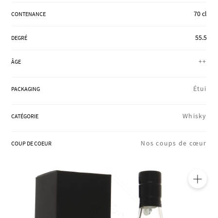
RÉGIONS
70 cl
CONTENANCE
55.5
DEGRÉ
COFFRETS & CADEAUX
++
ÂGE
BOUTIQUE LOIRET
Étui
PACKAGING
Whisky
CATÉGORIE
BLOG
Nos coups de cœur
COUP DE COEUR
🔍