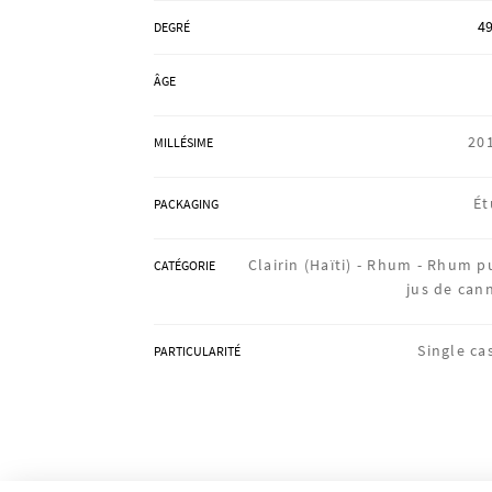
49
DEGRÉ
ÂGE
20
MILLÉSIME
Ét
PACKAGING
Clairin (Haïti) -
Rhum -
Rhum p
CATÉGORIE
jus de can
Single ca
PARTICULARITÉ