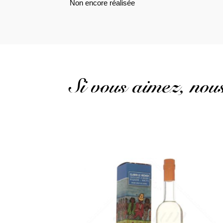
Non encore réalisée
Si vous aimez, no
Le dernier né des Clairins est une caresse...