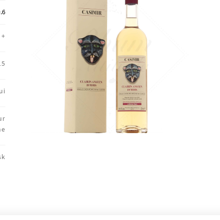
🔍
.6
+
15
ui
ur
ne
sk