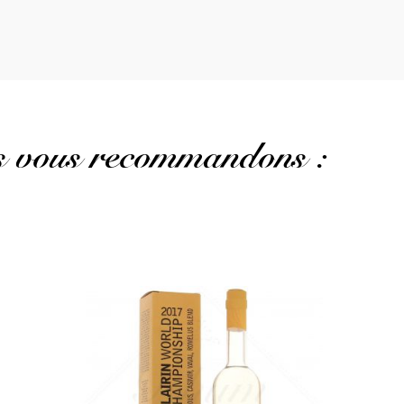
us vous recommandons :
Un assemblage réussi de tous les Clairins...