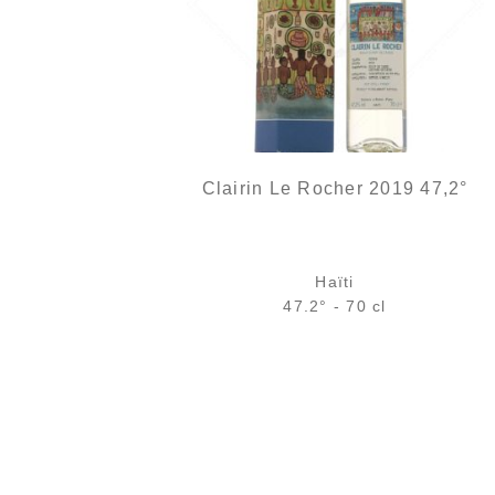
Clairin Le Rocher 2019 47,2°
Haïti
47.2° - 70 cl
Bouteille :
rupture définitive
Échantillon 5 cl :
rupture définitive
AJOUTER
FAVORIS