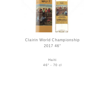
Clairin World Championship
2017 46°
Haïti
46° - 70 cl
Bouteille :
rupture définitive
Échantillon 5 cl :
rupture définitive
AJOUTER
FAVORIS