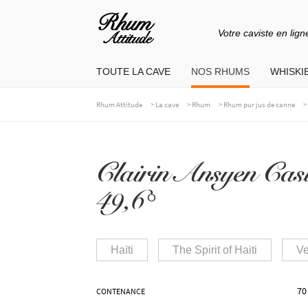
Votre caviste en lign
Aller
Aller
à
au
TOUTE LA CAVE
NOS RHUMS
WHISKIE
la
contenu
navigation
>
>
>
Rhum Attitude
La cave
Rhum
Rhum pur jus de canne
Clairin Ansyen Ca
49,6°
Haïti
The Spirit of Haiti
Ve
70
CONTENANCE