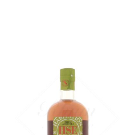
Bouteille :
49,90
€
en stock
Échantillon 5 cl :
6,46
€
en stock
AJOUTER
FAVORIS