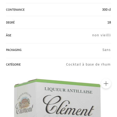
RÉGIONS
300 cl
CONTENANCE
18
DEGRÉ
COFFRETS & CADEAUX
non vieilli
ÂGE
BOUTIQUE LOIRET
Sans
PACKAGING
Cocktail à base de rhum
CATÉGORIE
BLOG
🔍