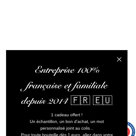
optimiser votre expérience, et vous assurer un service
client irréprochable.
L’abus d’alcool est dangereux pour la santé, à
consommer avec modération
Fermer la
Entreprise 100%
française et familiale
depuis 2014 🇫🇷 🇪🇺
1 cadeau offert !
Un échantillon, un bon d'achat, un mot
personnalisé joint au colis...
9.7
/10
9991 avis
Pour toute bouteille dès 1 euro, allez dans votre