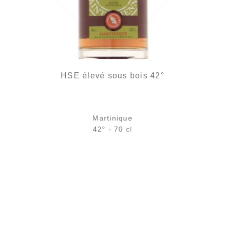
HSE élevé sous bois 42°
Martinique
42° - 70 cl
Bouteille :
29,40
€
en stock
Échantillon 5 cl :
5,00
€
en stock
AJOUTER
FAVORIS