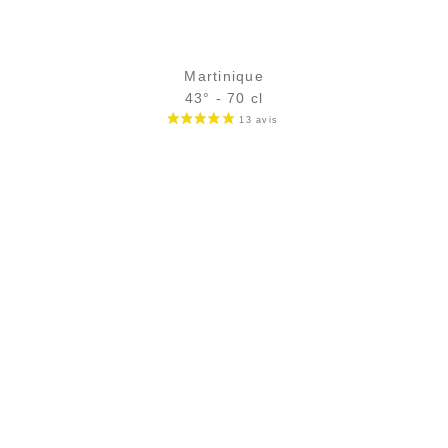
Martinique
43° - 70 cl
Bouteille :
65,90
€
en stock
Échantillon 5 cl :
7,61
€
en stock
AJOUTER
FAVORIS
2 avi