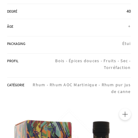
RÉGIONS
40
DEGRÉ
+
ÂGE
COFFRETS & CADEAUX
Étui
PACKAGING
BOUTIQUE LOIRET
Bois -
Épices douces -
Fruits -
Sec -
PROFIL
Torréfaction
BLOG
Rhum -
Rhum AOC Martinique -
Rhum pur jus
CATÉGORIE
de canne
🔍