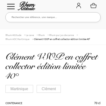
Aller
Aller
Rechercher une référence, une marque...
Rechercher
à
au
la
contenu
navigation
TOUTE LA CAVE
>
>
>
>
Rhum Attitude
La cave
Rhum
Rhum pur jus de canne
>
Rhum AOC Martinique
Clément VSOP en coffret collector édition limitée 40°
NOS RHUMS
Clément VSOP en coffret
collector édition limitée
WHISKIES & +
40°
Martinique
Clément
MARQUES
70 cl
CONTENANCE