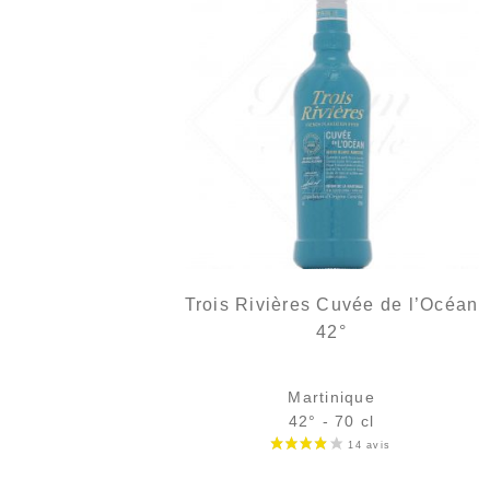
Trois Rivières Cuvée de l’Océan
42°
Martinique
42° - 70 cl
Bouteille :
27,90
€