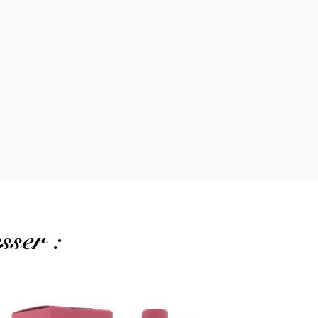
sser :