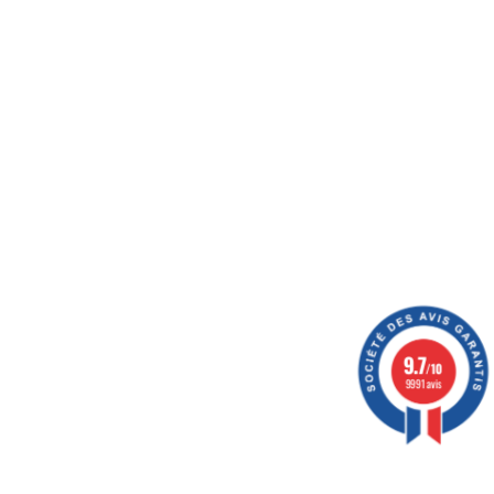
ération
9.7
/10
9991 avis