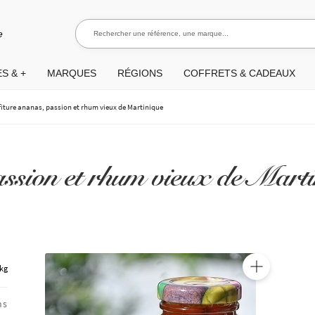
Rechercher une référence, une marque...
Rec
e
S & +
MARQUES
RÉGIONS
COFFRETS & CADEAUX
iture ananas, passion et rhum vieux de Martinique
assion et rhum vieux de Mart
 kg
🔍
ns