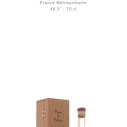
France Métropolitaine
46.1° - 70 cl
Bouteille :
159,00
€
en stock
Sample Verre 3 cl :
10,31
€
en stock
AJOUTER
FAVORIS
Un très vieux cognac des Bons Bois...