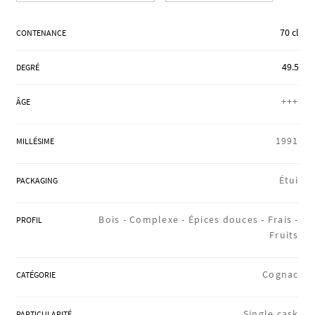
RÉGIONS
70 cl
CONTENANCE
49.5
DEGRÉ
COFFRETS & CADEAUX
+++
ÂGE
BOUTIQUE LOIRET
1991
MILLÉSIME
Étui
PACKAGING
BLOG
Bois -
Complexe -
Épices douces -
Frais -
PROFIL
Fruits
Cognac
CATÉGORIE
Single cask
PARTICULARITÉ