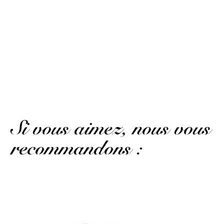
bouteilles.
(Avis traduit)
Albano L.
Publié le 15 octobre 2022 à 20 h 29 min
Great price for a limited edition. Only 100 bottles.
Si vous aimez, nous vous
recommandons :
Un Cognac d’Oléron, à découvrir...