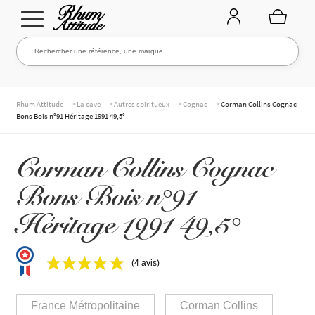
Aller
Aller
Rechercher une référence, une marque...
Rechercher
à
au
la
contenu
navigation
TOUTE LA CAVE
>
>
>
>
Rhum Attitude
La cave
Autres spiritueux
Cognac
Corman Collins Cognac
Bons Bois n°91 Héritage 1991 49,5°
NOS RHUMS
Corman Collins Cognac
Bons Bois n°91
WHISKIES & +
Héritage 1991 49,5°
(4 avis)
MARQUES
France Métropolitaine
Corman Collins