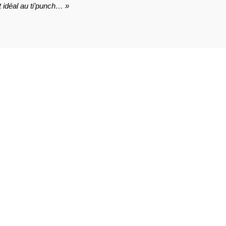
t idéal au ti’punch… »
AVIS À PROPOS DU PRODUIT
2
0
0
0
0
1★
2★
3★
4★
5★