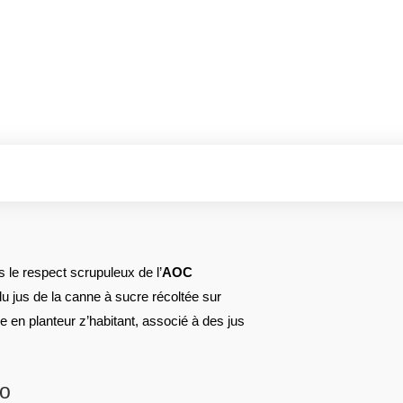
s le respect scrupuleux de l’
AOC
r du jus de la canne à sucre récoltée sur
re en planteur z’habitant, associé à des jus
co