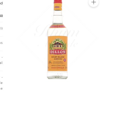
 cl
🔍
50
li
ns
 -
al
 -
de
ne