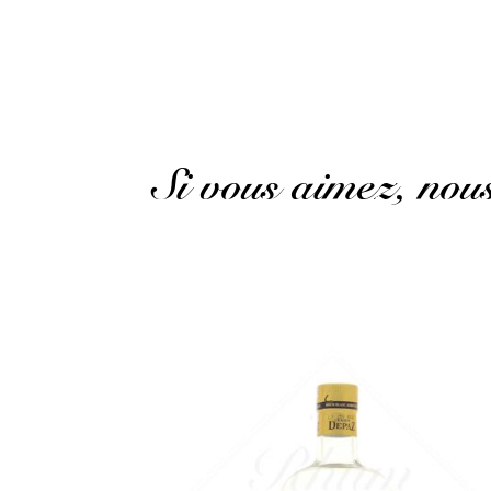
Martinique, its Rum!
(Avis traduit)
Si vous aimez, no
Un agricole de caractère, issu de la même
distillerie...