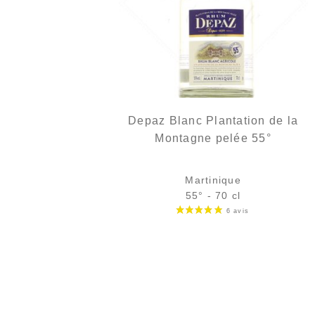
Depaz Blanc Plantation de la
Montagne pelée 55°
Martinique
55° - 70 cl
Bouteille :
38,90
€
rupture temporaire
Échantillon 5 cl :
5,68
€
en stock
AJOUTER
FAVORIS