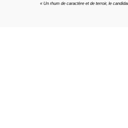
« Un rhum de caractère et de terroir, le candida
VOIR L'ATTESTATION
Richard .
Publié le 7 décembre 2023 à 19 h 46 min
La Martinique, son Rhum !
Richard .
Publié le 7 décembre 2023 à 19 h 46 min