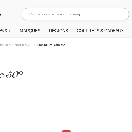
Rechercher une référence, une marque...
Recherch
e
S & +
MARQUES
RÉGIONS
COFFRETS & CADEAUX
>
>
Rhum AOC Martinique
Dillon Rhum Blanc 50°
c 50°