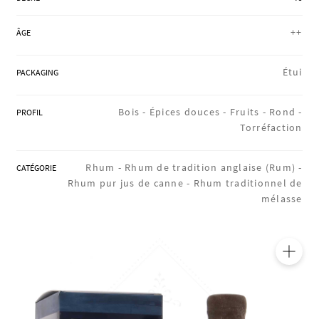
RÉGIONS
++
ÂGE
COFFRETS & CADEAUX
Étui
PACKAGING
Bois -
Épices douces -
Fruits -
Rond -
PROFIL
BOUTIQUE LOIRET
Torréfaction
Rhum -
Rhum de tradition anglaise (Rum) -
CATÉGORIE
Rhum pur jus de canne -
Rhum traditionnel de
BLOG
mélasse
🔍