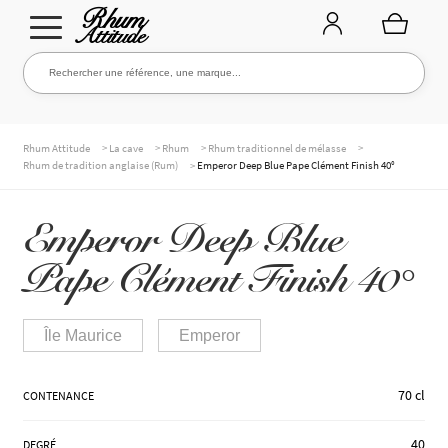
Aller
Aller
Rechercher une référence, une marque...
Rechercher
à
au
la
contenu
navigation
TOUTE LA CAVE
>
>
>
>
Rhum Attitude
La cave
Rhum
Rhum traditionnel de mélasse
>
Rhum de tradition anglaise (Rum)
Emperor Deep Blue Pape Clément Finish 40°
NOS RHUMS
Emperor Deep Blue
Pape Clément Finish 40°
WHISKIES & +
Île Maurice
Emperor
MARQUES
70 cl
CONTENANCE
40
DEGRÉ