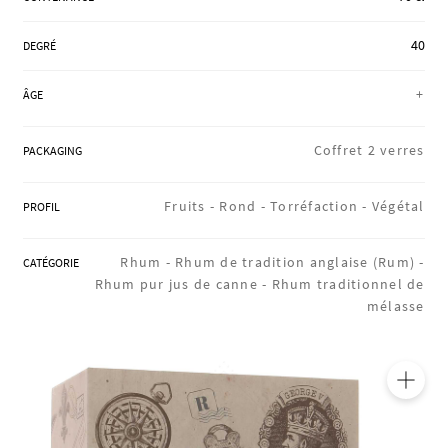
RÉGIONS
40
DEGRÉ
+
ÂGE
COFFRETS & CADEAUX
Coffret 2 verres
PACKAGING
BOUTIQUE LOIRET
Fruits -
Rond -
Torréfaction -
Végétal
PROFIL
BLOG
Rhum -
Rhum de tradition anglaise (Rum) -
CATÉGORIE
Rhum pur jus de canne -
Rhum traditionnel de
mélasse
🔍