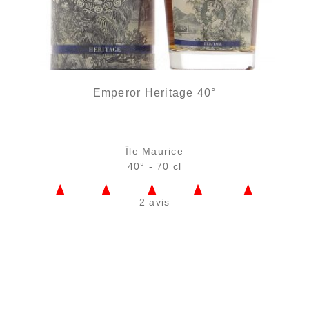
Emperor Heritage 40°
Île Maurice
40° - 70 cl
2 avis
Bouteille :
39,90
€
en stock
Échantillon 5 cl :
5,75
€
en stock
AJOUTER
FAVORIS