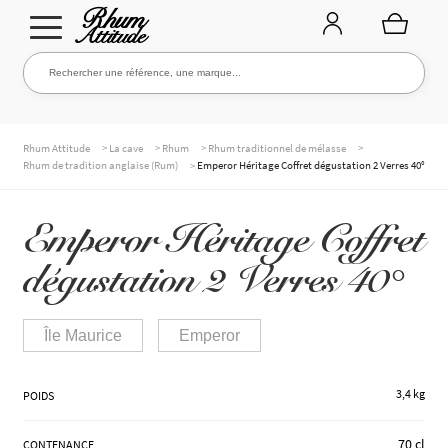
Aller
Aller
Rechercher une référence, une marque...
Rechercher
à
au
la
contenu
navigation
TOUTE LA CAVE
>
>
>
>
Rhum Attitude
La cave
Rhum
Rhum traditionnel de mélasse
>
Rhum de tradition anglaise (Rum)
Emperor Héritage Coffret dégustation 2 Verres 40°
NOS RHUMS
Emperor Héritage Coffret
dégustation 2 Verres 40°
WHISKIES & +
Île Maurice
Emperor
MARQUES
3,4 kg
POIDS
70 cl
CONTENANCE