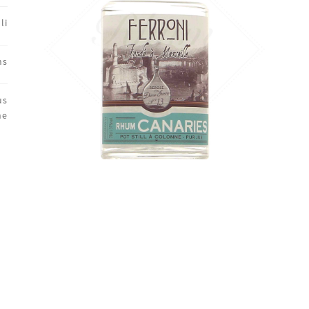
li
ns
us
ne