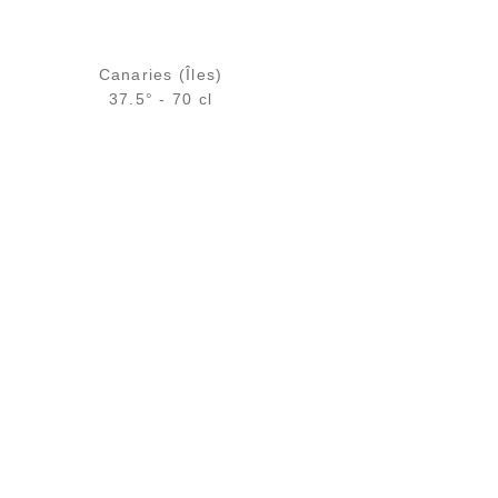
Canaries (Îles)
37.5° - 70 cl
Bouteille :
rupture définitive
Échantillon 5 cl :
5,25
€
en stock
AJOUTER
FAVORIS