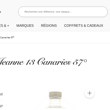
Rechercher une référence, une marque...
Recherch
e
S & +
MARQUES
RÉGIONS
COFFRETS & CADEAUX
 Canaries 57°
eanne 13 Canaries 57°
 cl
🔍
57