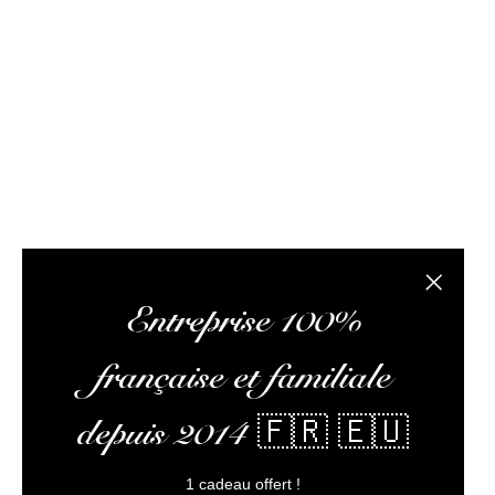
Rhum Attitude est un caviste spécialisé dans le r
site internet propose des bouteilles, des échantil
composée de passionnés de rhum et de logisticiens.
conseils pertinents, vous faire lire des articles 
L’abus
Fermer la
Entreprise 100%
française et familiale
depuis 2014 🇫🇷 🇪🇺
1 cadeau offert !