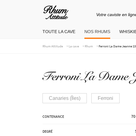
Votre caviste en lign
Aller
Aller
à
au
TOUTE LA CAVE
NOS RHUMS
WHISKIE
la
contenu
navigation
>
>
>
Rhum Attitude
La cave
Rhum
Ferroni La Dame Jeanne 13
Ferroni La Dame J
Canaries (Îles)
Ferroni
70
CONTENANCE
DEGRÉ