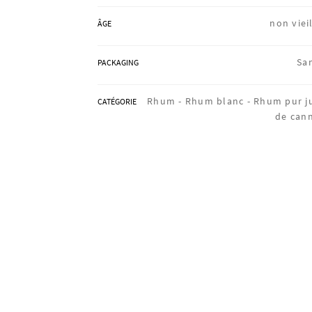
non vieil
ÂGE
Sa
PACKAGING
Rhum -
Rhum blanc -
Rhum pur j
CATÉGORIE
de can