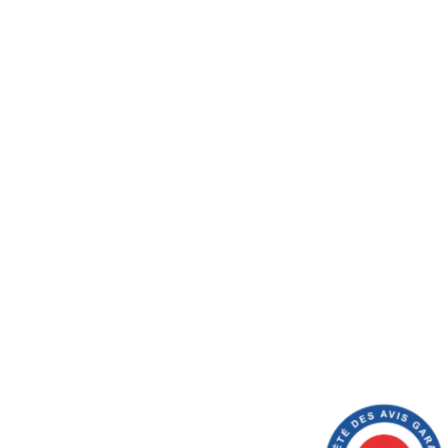
trepôt ouvert au public à Meung-sur-Loire (45). Le
afin d’explorer l’univers du rhum. Notre équipe est
férences au meilleur prix possible, vous donner des
oyer vos colis, optimiser votre expérience, et vous
ération