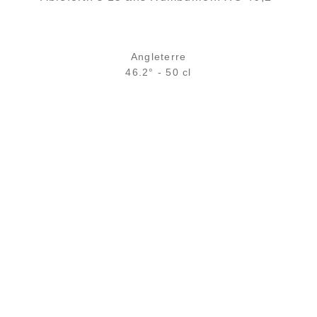
Angleterre
46.2° - 50 cl
Bouteille :
95,90
€
en stock
Échantillon 5 cl :
12,49
€
en stock
AJOUTER
FAVORIS
PAIEMENT SÉCURISÉ