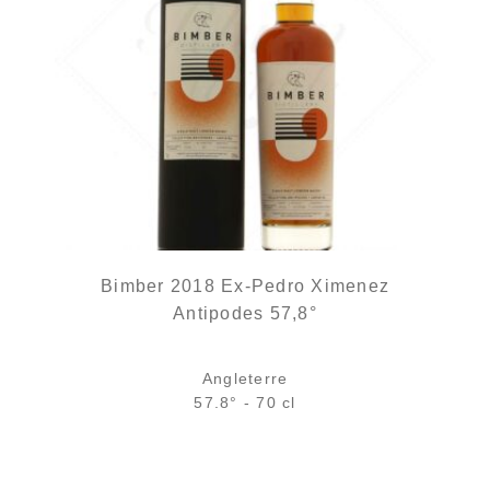
Bimber 2018 Ex-Pedro Ximenez
Antipodes 57,8°
Angleterre
57.8° - 70 cl
Bouteille :
150,00
€
en stock