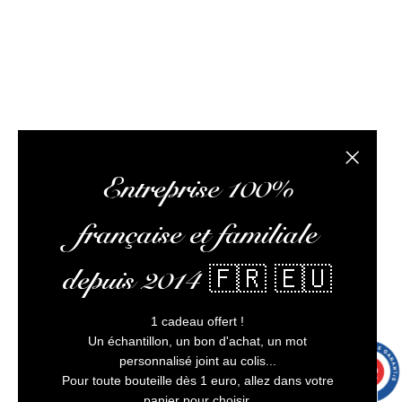
client irréprochable.
L’abus d’alcool est dangereux pour la santé, à
consommer avec modération
Fermer la
Entreprise 100%
française et familiale
depuis 2014 🇫🇷 🇪🇺
1 cadeau offert !
Un échantillon, un bon d'achat, un mot
personnalisé joint au colis...
9.7
/10
9992 avis
Pour toute bouteille dès 1 euro, allez dans votre
panier pour choisir.