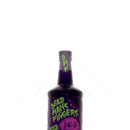
Sample Verre 3 cl :
9,92
€
en stock
AJOUTER
FAVORIS