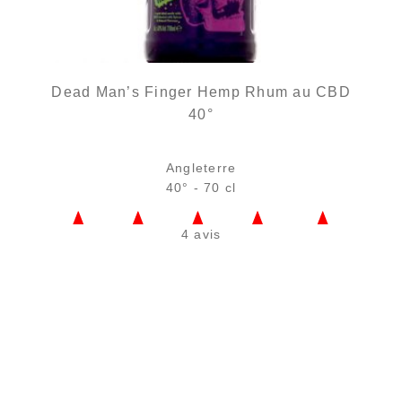
Dead Man’s Finger Hemp Rhum au CBD
40°
Angleterre
40° - 70 cl
4 avis
Bouteille :
38,90
€
rupture temporaire
Échantillon 5 cl :
5,68
€
en stock
AJOUTER
FAVORIS