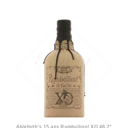
Ableforth’s 15 ans Rumbullion! XO 46,2°