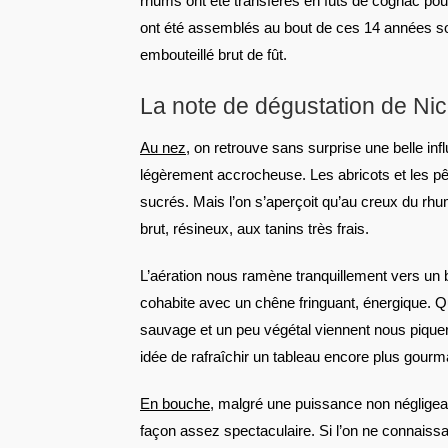
rhums ont été transférés en fûts de cognac pou
ont été assemblés au bout de ces 14 années so
embouteillé brut de fût.
La note de dégustation de Ni
Au nez
, on retrouve sans surprise une belle infl
légèrement accrocheuse. Les abricots et les p
sucrés. Mais l’on s’aperçoit qu’au creux du rh
brut, résineux, aux tanins très frais.
L’aération nous ramène tranquillement vers un bo
cohabite avec un chêne fringuant, énergique. Q
sauvage et un peu végétal viennent nous pique
idée de rafraîchir un tableau encore plus gour
En bouche
, malgré une puissance non négligeab
façon assez spectaculaire. Si l’on ne connaissa