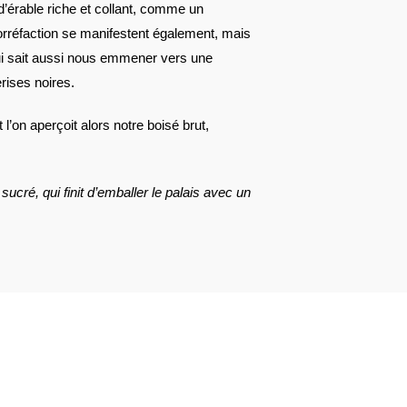
 d’érable riche et collant, comme un
orréfaction se manifestent également, mais
ui sait aussi nous emmener vers une
rises noires.
 l’on aperçoit alors notre boisé brut,
cré, qui finit d’emballer le palais avec un
AVIS À PROPOS DU PRODUIT
8