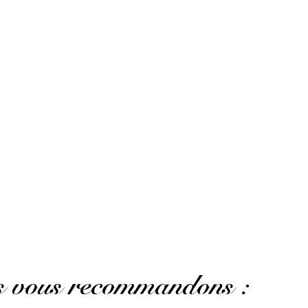
)
cheter un échantillon pour l’essayer ! Merci bien
(Avis traduit)
 a sample to try it! Merci bien
AFFICHER PLUS D'AVIS
us vous recommandons :