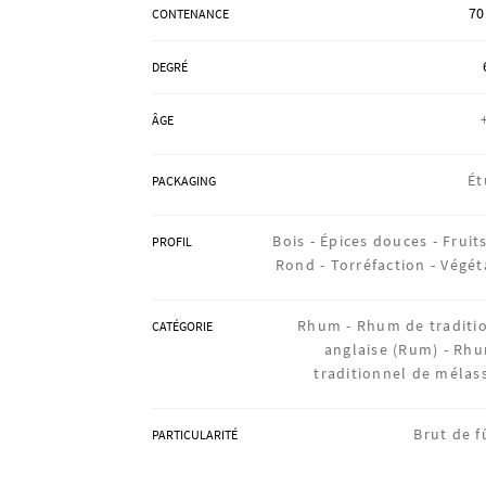
70
CONTENANCE
DEGRÉ
ÂGE
Ét
PACKAGING
Bois -
Épices douces -
Fruits
PROFIL
Rond -
Torréfaction -
Végét
Rhum -
Rhum de traditi
CATÉGORIE
anglaise (Rum) -
Rh
traditionnel de mélas
Brut de f
PARTICULARITÉ