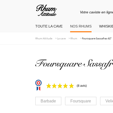
Votre caviste en lign
Aller
Aller
à
au
TOUTE LA CAVE
NOS RHUMS
WHISKIE
la
contenu
navigation
>
>
>
Rhum Attitude
La cave
Rhum
Foursquare Sassafras 61°
Foursquare Sassafr
(8 avis)
Barbade
Foursquare
Veli