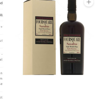
 cl
🔍
61
++
ui
 -
al
on
um
se
ût