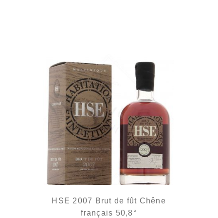
Même type de fût, autre style de rhum...
HSE 2007 Brut de fût Chêne
français 50,8°