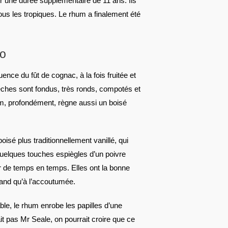
r une durée supplémentaire de 11 ans. Ils
us les tropiques. Le rhum a finalement été
co
uence du fût de cognac, à la fois fruitée et
êches sont fondus, très ronds, compotés et
um, profondément, règne aussi un boisé
isé plus traditionnellement vanillé, qui
uelques touches espiègles d’un poivre
r de temps en temps. Elles ont la bonne
mand qu’à l’accoutumée.
le, le rhum enrobe les papilles d’une
it pas Mr Seale, on pourrait croire que ce