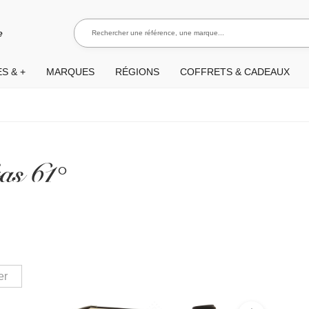
Rechercher une référence, une marque...
Rec
e
S & +
MARQUES
RÉGIONS
COFFRETS & CADEAUX
as 61°
er