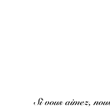
Exceptional rum, truly a must-have
(Avis traduit
Schack .
Publié le 29 mars 2021 à 0 h 57 min
J’aime le rhum et je suis heureux d’avoir pu a
Schack .
Publié le 29 mars 2021 à 0 h 57 min
I like the Rum and i am happy that i could buy
Si vous aimez, no