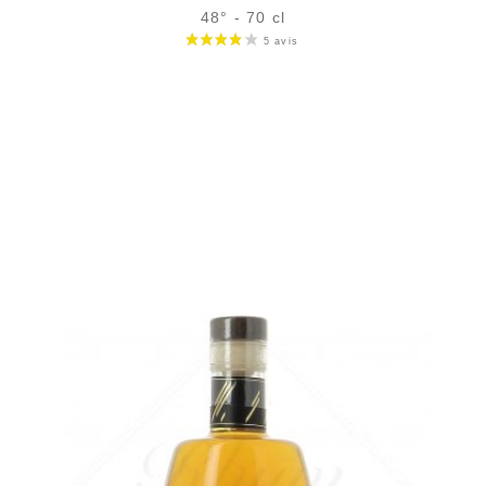
48° - 70 cl
Bouteille :
47,90
€
en stock
Échantillon 5 cl :
6,32
€
en stock
AJOUTER
FAVORIS