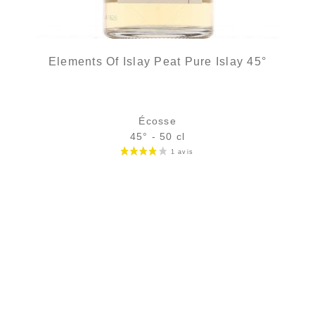
Elements Of Islay Peat Pure Islay 45°
Écosse
45° - 50 cl
Bouteille :
39,90
€
rupture temporaire
Échantillon 5 cl :
5,75
€
en stock
AJOUTER
FAVORIS
5 avi