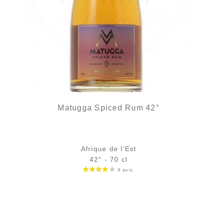
Matugga Spiced Rum 42°
Afrique de l'Est
42° - 70 cl
Bouteille :
42,90
€
en stock
Échantillon 5 cl :
5,96
€