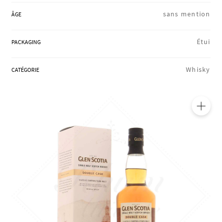
RÉGIONS
sans mention
ÂGE
Étui
PACKAGING
COFFRETS & CADEAUX
Whisky
CATÉGORIE
BOUTIQUE LOIRET
🔍
BLOG