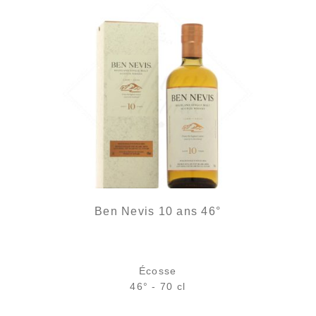
Ben Nevis 10 ans 46°
Écosse
46° - 70 cl
Bouteille :
89,90
€