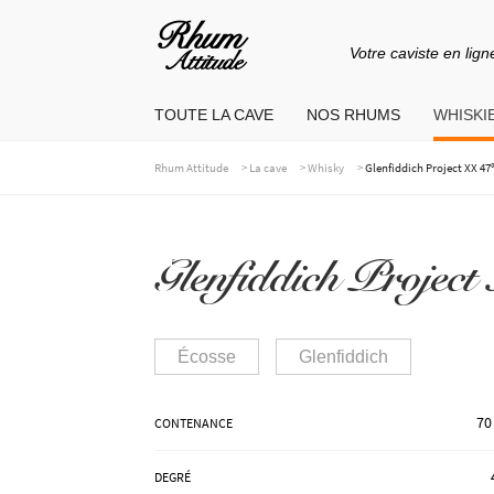
Votre caviste en lign
Aller
Aller
à
au
TOUTE LA CAVE
NOS RHUMS
WHISKIE
la
contenu
navigation
>
>
>
Rhum Attitude
La cave
Whisky
Glenfiddich Project XX 47
Glenfiddich Projec
Écosse
Glenfiddich
70
CONTENANCE
DEGRÉ