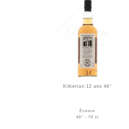
Kilkerran 12 ans 46°
Écosse
46° - 70 cl
Bouteille :
63,90
€