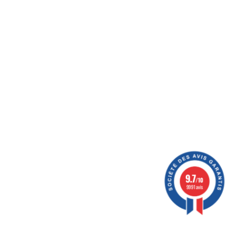
ération
9.7
/10
9991 avis