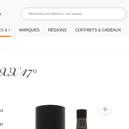
Rechercher une référence, une marque...
Recherch
e
S & +
MARQUES
RÉGIONS
COFFRETS & CADEAUX
°
t XX 47°
 cl
🔍
47