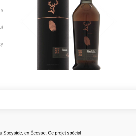
on
ui
ky
du Speyside, en Écosse. Ce projet spécial