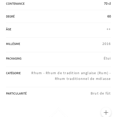
70 cl
CONTENANCE
RÉGIONS
60
DEGRÉ
COFFRETS & CADEAUX
++
ÂGE
2016
MILLÉSIME
BOUTIQUE LOIRET
Étui
PACKAGING
BLOG
Rhum -
Rhum de tradition anglaise (Rum) -
CATÉGORIE
Rhum traditionnel de mélasse
Brut de fût
PARTICULARITÉ