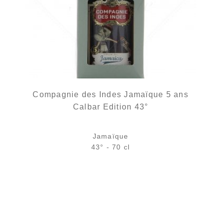
Compagnie des Indes Jamaïque 5 ans
Calbar Edition 43°
Jamaïque
43° - 70 cl
Bouteille :
rupture définitive
Échantillon 5 cl :
6,11
€
en stock
AJOUTER
FAVORIS