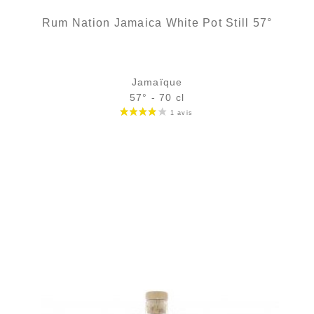
Rum Nation Jamaica White Pot Still 57°
Jamaïque
57° - 70 cl
Bouteille :
48,90
€
en stock
Échantillon 5 cl :
6,39
€
en stock
AJOUTER
FAVORIS