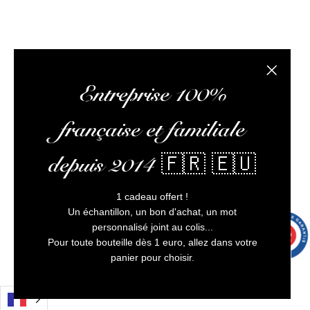
Fermer la
Entreprise 100%
française et familiale
depuis 2014 🇫🇷 🇪🇺
1 cadeau offert !
Un échantillon, un bon d'achat, un mot
personnalisé joint au colis...
9.7
/10
9993 avis
Pour toute bouteille dès 1 euro, allez dans votre
panier pour choisir.