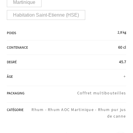
Martinique
RÉGIONS
Habitation Saint-Etienne (HSE)
COFFRETS & CADEAUX
2,8 kg
POIDS
60 cl
CONTENANCE
BOUTIQUE LOIRET
45.7
DEGRÉ
+
ÂGE
BLOG
Coffret multibouteilles
PACKAGING
Rhum -
Rhum AOC Martinique -
Rhum pur jus
CATÉGORIE
de canne