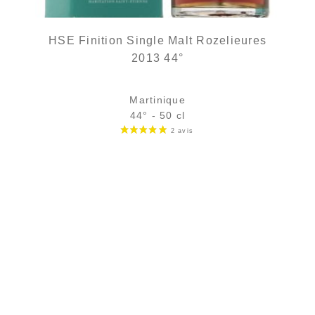
HSE Finition Single Malt Rozelieures
2013 44°
Martinique
44° - 50 cl
Bouteille :
rupture définitive
Échantillon 5 cl :
9,99
€
en stock
AJOUTER
FAVORIS
L'indétrônable VSOP port cask finish...