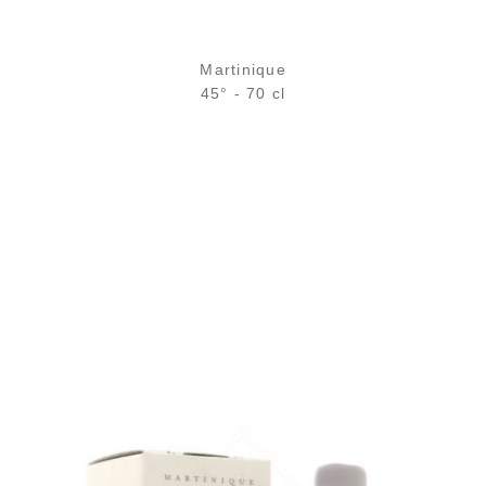
Martinique
45° - 70 cl
Bouteille :
58,90
€
en stock
Échantillon 5 cl :
7,11
€
rupture temporaire
AJOUTER
FAVORIS
Le millésime 2013 du finish Marquis de Termes en 50cl...