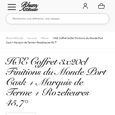
Aller
Aller
Rechercher une référence, une marque...
Rechercher
à
au
la
contenu
navigation
TOUTE LA CAVE
>
>
>
Rhum Attitude
La cave
Rhum
HSE Coffret 3x20cl Finitions du Monde Port
Cask + Marquis de Terme + Rozelieures 45,7°
NOS RHUMS
HSE Coffret 3x20cl
Finitions du Monde Port
WHISKIES & +
Cask + Marquis de
Terme + Rozelieures
MARQUES
45,7°