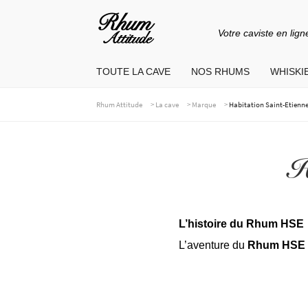
Votre caviste en lign
Aller
Aller
à
au
TOUTE LA CAVE
NOS RHUMS
WHISKIE
la
contenu
navigation
>
>
>
Rhum Attitude
La cave
Marque
Habitation Saint-Etienne
H
L’histoire du Rhum HSE
L’aventure du
Rhum HSE