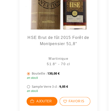
HSE Brut de fût 2015 Forêt de
Montpensier 51,8°
Martinique
51.8° - 70 cl
Bouteille :
130,00
€
en stock
Sample Verre 3 cl :
9,05
€
en stock
AJOUTER
FAVORIS