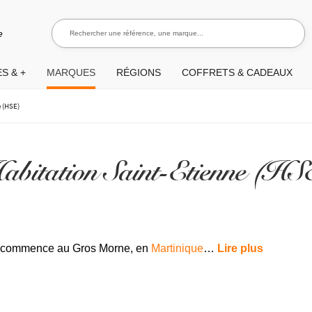
Rechercher une référence, une marque...
Recherch
e
S & +
MARQUES
RÉGIONS
COFFRETS & CADEAUX
 (HSE)
abitation Saint-Etienne (HS
commence au Gros Morne, en
Martinique
…
Lire plus