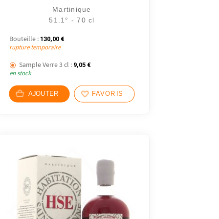
Martinique
51.1° - 70 cl
Bouteille :
130,00
€
rupture temporaire
Sample Verre 3 cl :
9,05
€
en stock
AJOUTER
FAVORIS
8 avis