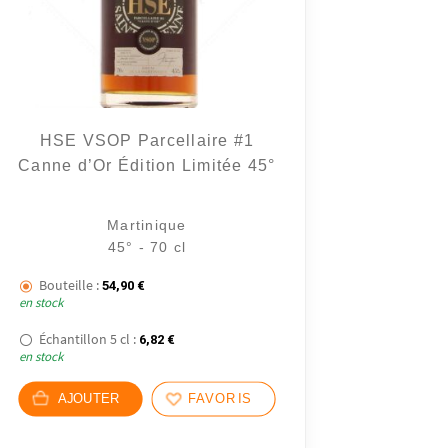
HSE VSOP Parcellaire #1
Canne d’Or Édition Limitée 45°
8 avis
Martinique
45° - 70 cl
Bouteille :
54,90
€
en stock
Échantillon 5 cl :
6,82
€
en stock
AJOUTER
FAVORIS