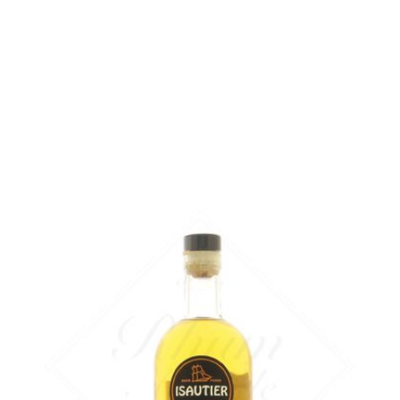
Bouteille :
28,90
€
rupture temporaire
Échantillon 5 cl :
4,96
€
en stock
AJOUTER
FAVORIS