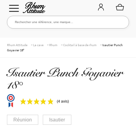
Aller
Aller
Rechercher une référence, une marque...
Rechercher
à
au
la
contenu
navigation
TOUTE LA CAVE
>
>
>
>
Rhum Attitude
La cave
Rhum
Cocktail à base de rhum
Isautier Punch
Goyavier 18°
NOS RHUMS
Isautier Punch Goyavier
18°
WHISKIES & +
(4 avis)
MARQUES
Réunion
Isautier