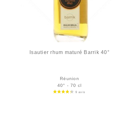
Isautier rhum maturé Barrik 40°
Réunion
40° - 70 cl
Bouteille :
29,90
€
en stock
Échantillon 5 cl :
5,04
€
rupture temporaire
AJOUTER
FAVORIS