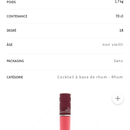
1,7 kg
POIDS
RÉGIONS
70 cl
CONTENANCE
COFFRETS & CADEAUX
18
DEGRÉ
non vieilli
ÂGE
BOUTIQUE LOIRET
Sans
PACKAGING
BLOG
Cocktail à base de rhum -
Rhum
CATÉGORIE
🔍