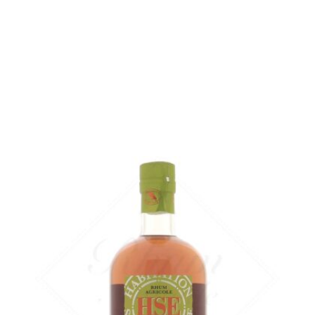
Bouteille :
49,90
€
en stock
Échantillon 5 cl :
6,46
€
en stock
AJOUTER
FAVORIS