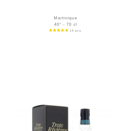
Martinique
40° - 70 cl
Bouteille :
32,90
€
en stock
Échantillon 5 cl :
5,25
€
en stock
AJOUTER
FAVORIS