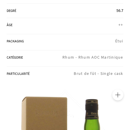
RÉGIONS
56.7
DEGRÉ
++
ÂGE
COFFRETS & CADEAUX
Étui
PACKAGING
BOUTIQUE LOIRET
Rhum -
Rhum AOC Martinique
CATÉGORIE
Brut de fût -
Single cask
PARTICULARITÉ
BLOG
🔍