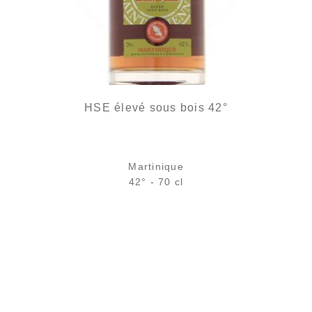
HSE élevé sous bois 42°
Martinique
42° - 70 cl
Bouteille :
29,40
€
en stock
Échantillon 5 cl :
5,00
€
en stock
AJOUTER
FAVORIS