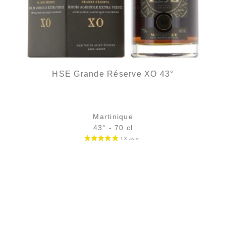
HSE Grande Réserve XO 43°
Martinique
43° - 70 cl
Bouteille :
65,90
€
en stock
Échantillon 5 cl :
7,61
€
en stock
AJOUTER
FAVORIS