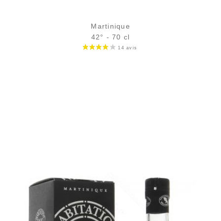
Martinique
42° - 70 cl
Bouteille :
27,90
€
en stock
Échantillon 5 cl :
4,89
€
rupture temporaire
AJOUTER
FAVORIS