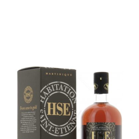
Bouteille :
47,90
€
en stock
Échantillon 5 cl :
6,32
€
en stock
AJOUTER
FAVORIS