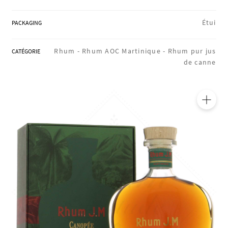
RÉGIONS
Étui
PACKAGING
COFFRETS & CADEAUX
Rhum -
Rhum AOC Martinique -
Rhum pur jus
CATÉGORIE
de canne
BOUTIQUE LOIRET
🔍
BLOG