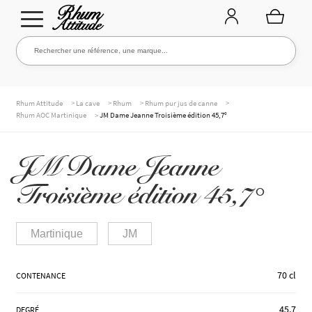
Aller
Aller
Rechercher une référence, une marque...
Rechercher
à
au
la
contenu
navigation
TOUTE LA CAVE
>
>
>
>
Rhum Attitude
La cave
Rhum
Rhum pur jus de canne
>
Rhum AOC Martinique
JM Dame Jeanne Troisième édition 45,7°
NOS RHUMS
JM Dame Jeanne
Troisième édition 45,7°
WHISKIES & +
Martinique
JM
MARQUES
70 cl
CONTENANCE
45.7
DEGRÉ