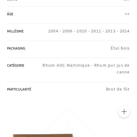
RÉGIONS
++
ÂGE
COFFRETS & CADEAUX
2004 -
2006 -
2010 -
2011 -
2013 -
2014
MILLÉSIME
Étui bois
PACKAGING
BOUTIQUE LOIRET
Rhum AOC Martinique -
Rhum pur jus de
CATÉGORIE
canne
BLOG
Brut de fût
PARTICULARITÉ
🔍