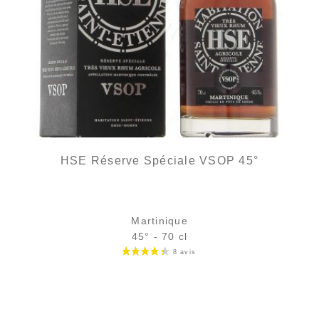
HSE Réserve Spéciale VSOP 45°
Martinique
45° - 70 cl
Bouteille :
47,90
€
en stock
Échantillon 5 cl :
6,32
€