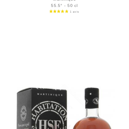
55.5° - 50 cl
Bouteille :
rupture définitive
Sample Verre 3 cl :
11,21
€
en stock
AJOUTER
FAVORIS