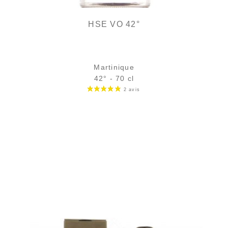
HSE VO 42°
Martinique
42° - 70 cl
Bouteille :
35,90
€
en stock
Échantillon 5 cl :
5,46
€
rupture temporaire
AJOUTER
FAVORIS