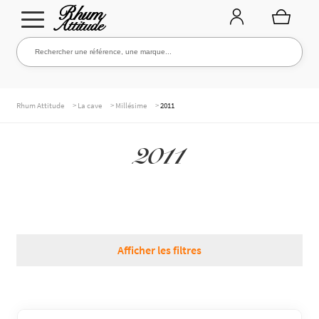
Aller
Aller
Rechercher une référence, une marque...
Rechercher
à
au
la
contenu
navigation
TOUTE LA CAVE
>
>
>
Rhum Attitude
La cave
Millésime
2011
2011
NOS RHUMS
WHISKIES & +
Afficher les filtres
MARQUES