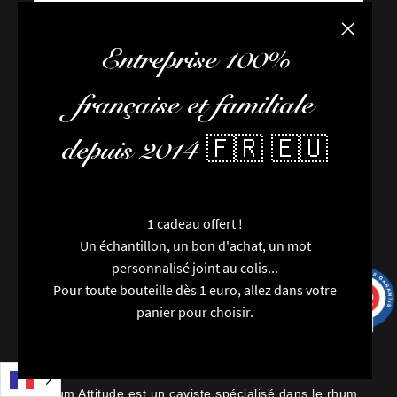
Fermer la
FAQ / Aide
Entreprise 100%
Conditions de livraison
Conditions générales de vente
française et familiale
L’équipe
2 avi
Newsletter
depuis 2014 🇫🇷 🇪🇺
Contactez-nous
Nouveautés
Marques
1 cadeau offert !
Particularités
Un échantillon, un bon d'achat, un mot
Catégories
personnalisé joint au colis...
Millésimes
Pour toute bouteille dès 1 euro, allez dans votre
Régions
9.7
/10
9993 avis
panier pour choisir.
Packaging
Avis
Rhum Attitude est un caviste spécialisé dans le rhum