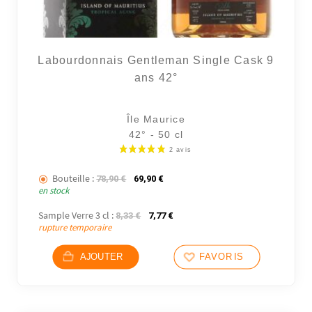
Labourdonnais Gentleman Single Cask 9
ans 42°
Île Maurice
42° - 50 cl
Bouteille :
Le prix initial était : 78,90 €.
Le prix actuel est : 69,90 €.
78,90
€
69,90
€
en stock
Sample Verre 3 cl :
Le prix initial était : 8,33 €.
Le prix actuel est : 7,77 €.
8,33
€
7,77
€
rupture temporaire
AJOUTER
FAVORIS