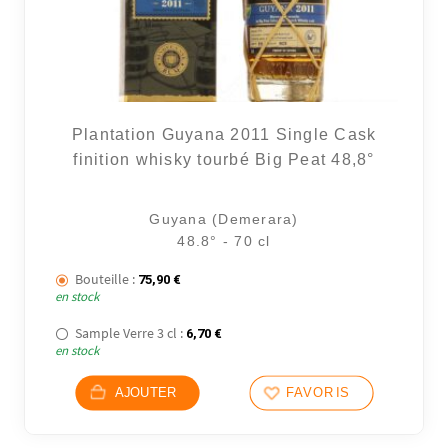
Plantation Guyana 2011 Single Cask
finition whisky tourbé Big Peat 48,8°
Guyana (Demerara)
48.8° - 70 cl
Bouteille :
75,90
€
en stock
Sample Verre 3 cl :
6,70
€
en stock
AJOUTER
FAVORIS