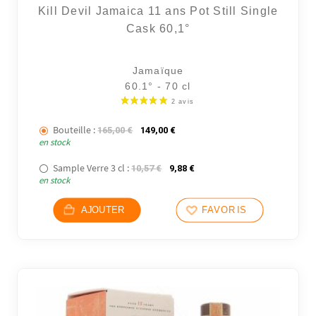
Kill Devil Jamaica 11 ans Pot Still Single
Cask 60,1°
Jamaïque
60.1° - 70 cl
Bouteille :
Le prix initial était : 165,00 €.
Le prix actuel est : 149,00 €.
165,00
€
149,00
€
en stock
Sample Verre 3 cl :
Le prix initial était : 10,57 €.
Le prix actuel est : 9,88 €.
10,57
€
9,88
€
en stock
AJOUTER
FAVORIS