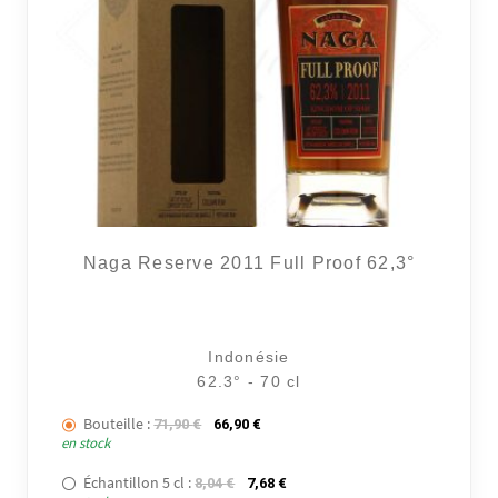
2 avi
Naga Reserve 2011 Full Proof 62,3°
Indonésie
62.3° - 70 cl
Bouteille :
Le prix initial était : 71,90 €.
Le prix actuel est : 66,90 €.
71,90
€
66,90
€
en stock
Échantillon 5 cl :
Le prix initial était : 8,04 €.
Le prix actuel est : 7,68 €.
8,04
€
7,68
€