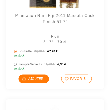
Plantation Rum Fiji 2011 Marsala Cask
Finish 51,7°
Fidji
2 avi
51.7° - 70 cl
Bouteille :
Le prix initial était : 77,90 €.
Le prix actuel est : 67,90 €.
77,90
€
67,90
€
en stock
Sample Verre 3 cl :
Le prix initial était : 6,79 €.
Le prix actuel est : 6,35 €.
6,79
€
6,35
€
en stock
AJOUTER
FAVORIS