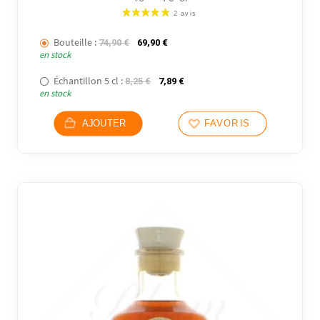
Bouteille :
Le prix initial était : 74,90 €.
Le prix actuel est : 69,90 €.
74,90
€
69,90
€
en stock
Échantillon 5 cl :
Le prix initial était : 8,25 €.
Le prix actuel est : 7,89 €.
8,25
€
7,89
€
en stock
AJOUTER
FAVORIS