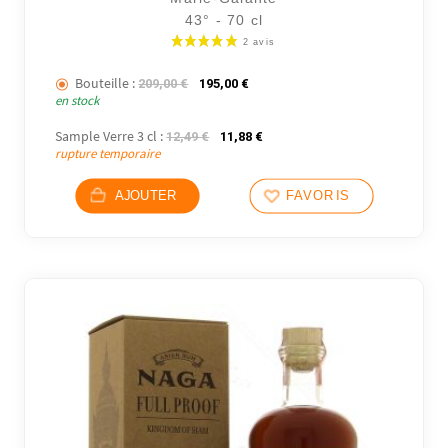
43° - 70 cl
Bouteille :
Le prix initial était : 209,00 €.
Le prix actuel est : 195,00 €.
209,00
€
195,00
€
en stock
Sample Verre 3 cl :
Le prix initial était : 12,49 €.
Le prix actuel est : 11,88 €.
12,49
€
11,88
€
rupture temporaire
AJOUTER
FAVORIS