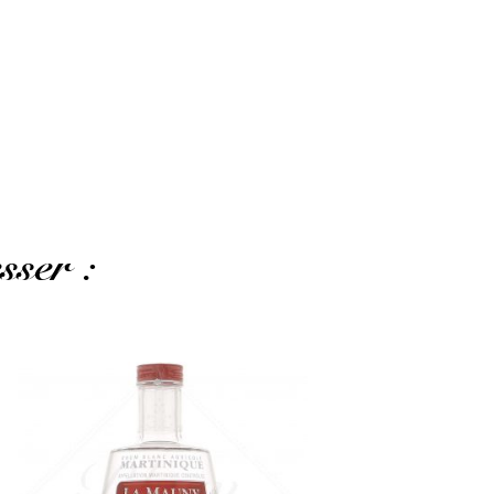
sser :