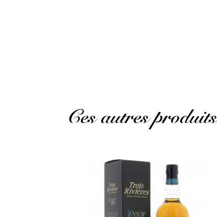
Christian .
Publié le 28 janvier 2025 à 18 h 45 min
Certainly one of the best rums I’ve had in rec
Ces autres produits