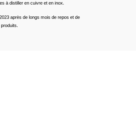
à distiller en cuivre et en inox.
r 2023 après de longs mois de repos et de
produits.
AVIS À PROPOS DU PRODUIT
2
0
0
0
0
1★
2★
3★
4★
5★
i bu ces dernières années. Parfait