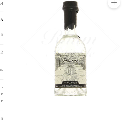
 cl
🔍
.8
li
22
ns
 -
de
ne
on