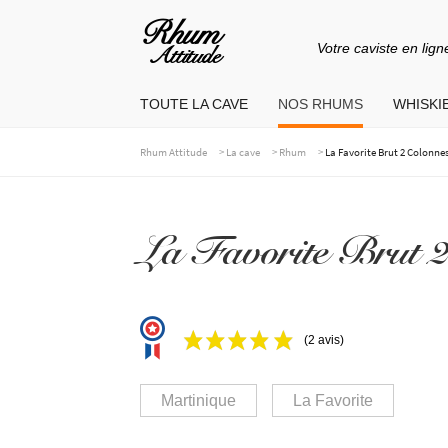
Votre caviste en lign
Aller
Aller
à
au
TOUTE LA CAVE
NOS RHUMS
WHISKIE
la
contenu
navigation
>
>
>
Rhum Attitude
La cave
Rhum
La Favorite Brut 2 Colonnes
La Favorite Brut 2
(2 avis)
Martinique
La Favorite