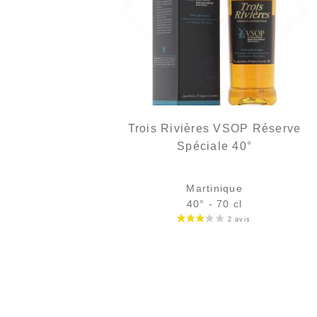
Trois Rivières VSOP Réserve
Spéciale 40°
Martinique
40° - 70 cl
Bouteille :
49,90
€
en stock
Échantillon 5 cl :
6,46
€
en stock