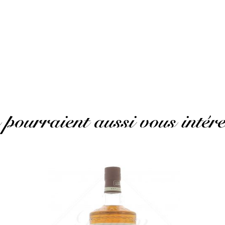
ent years. Perfect
(Avis traduit)
 pourraient aussi vous intére