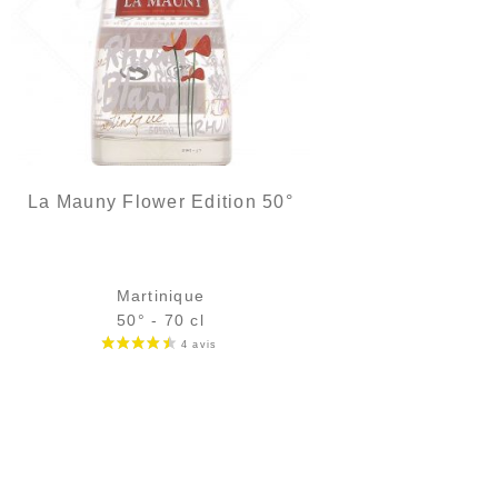
La Mauny Flower Edition 50°
Martinique
50° - 70 cl
Bouteille :
31,90
€
rupture temporaire
Échantillon 5 cl :
5,18
€
en stock