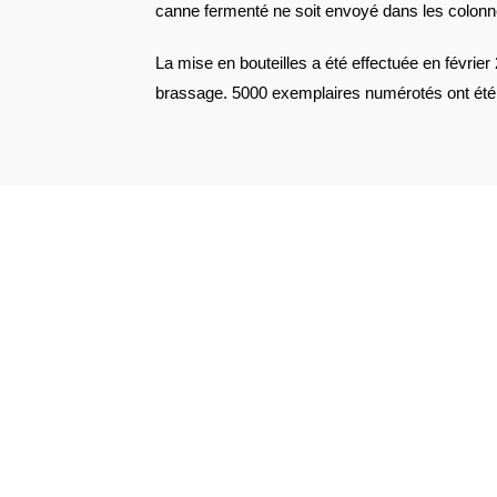
canne fermenté ne soit envoyé dans les colonnes 
La mise en bouteilles a été effectuée en févrie
brassage. 5000 exemplaires numérotés ont été 
VOIR L'ATTESTATION
Christian .
Publié le 28 janvier 2025 à 18 h 45 min
Certainement l’un des meilleurs rhums que j’a