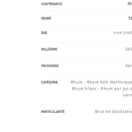
70
CONTENANCE
71
DEGRÉ
non vieil
ÂGE
20
MILLÉSIME
Sa
PACKAGING
Rhum -
Rhum AOC Martinique
CATÉGORIE
Rhum blanc -
Rhum pur jus 
can
Brut de distillati
PARTICULARITÉ