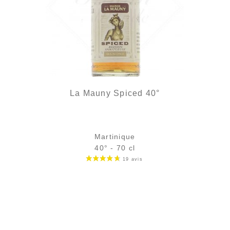
La Mauny Spiced 40°
Martinique
40° - 70 cl
Bouteille :
32,90
€
en stock
Échantillon 5 cl :
5,25
€
en stock