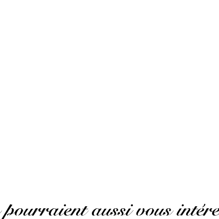
0
0
0
0
1★
2★
3★
4★
5★
 pourraient aussi vous intére