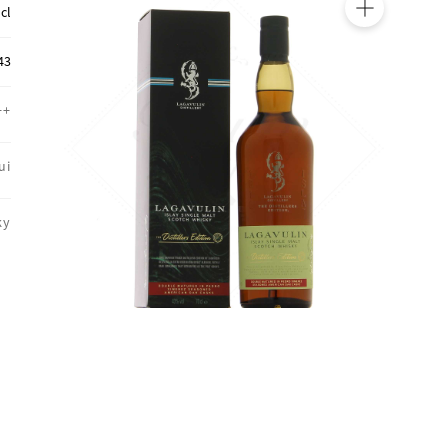
 cl
🔍
43
++
ui
ky