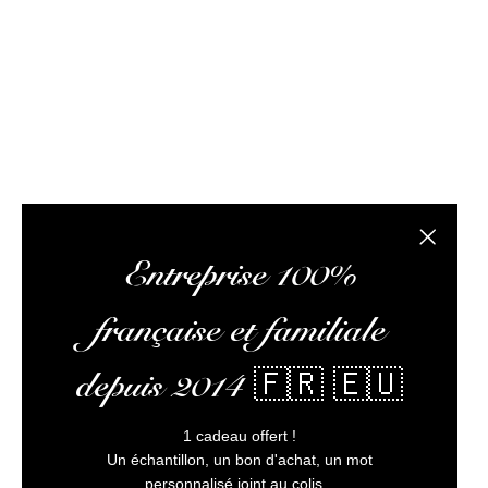
composée de passionnés de rhum et de logisticiens.
conseils pertinents, vous faire lire des articles 
L’abus
Fermer la
Entreprise 100%
française et familiale
depuis 2014 🇫🇷 🇪🇺
1 cadeau offert !
Un échantillon, un bon d'achat, un mot
personnalisé joint au colis...