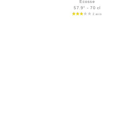
Écosse
57.9° - 70 cl
Bouteille :
rupture définitive
Échantillon 5 cl :
9,04
€
en stock
AJOUTER
FAVORIS
PAIEMENT SÉCURISÉ