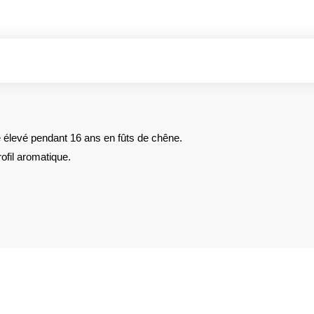
bé élevé pendant 16 ans en fûts de chêne.
rofil aromatique.
AVIS À PROPOS DU PRODUIT
2