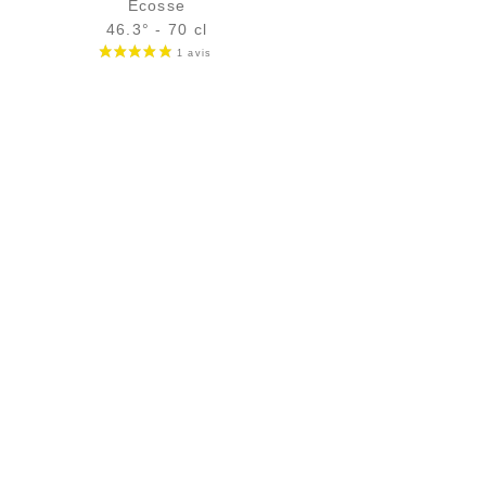
Écosse
46.3° - 70 cl
Bouteille :
52,90
€
en stock
Échantillon 5 cl :
6,68
€
en stock
AJOUTER
FAVORIS
IS
TOUS NOS SERVICES