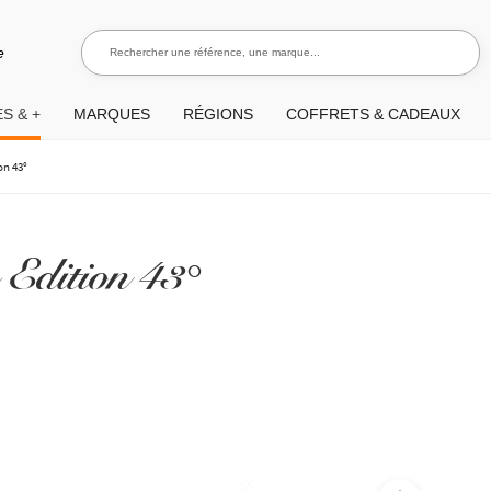
Rechercher une référence, une marque...
Recherch
e
S & +
MARQUES
RÉGIONS
COFFRETS & CADEAUX
on 43°
 Edition 43°