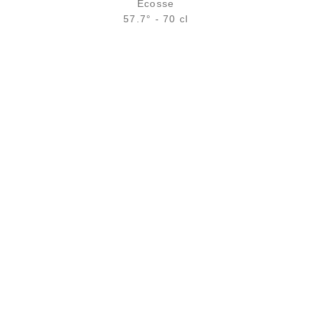
Écosse
57.7° - 70 cl
Bouteille :
rupture définitive
Échantillon 5 cl :
12,11
€
en stock
AJOUTER
FAVORIS
LIVRAISON
PRÉPARATION DES COL