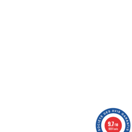
férences au meilleur prix possible, vous donner des
oyer vos colis, optimiser votre expérience, et vous
ération
9.7
/10
9991 avis