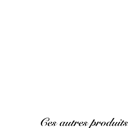
VOIR L'ATTESTATION
Georges .
Publié le 5 novembre 2024 à 8 h 47 min
Magnifiques saveurs,envoûtant
Georges .
Publié le 5 novembre 2024 à 8 h 47 min
Magnificent flavors, enchanting
(Avis traduit)
Ces autres produits