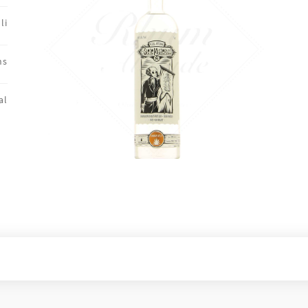
li
ns
al