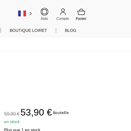
er
Aide
Compte
BOUTIQUE LOIRET
BLOG
Le
Le
53,90
€
Bouteille
59,90
€
prix
prix
en stock
initial
actuel
Plus que 1 en stock
était :
est :