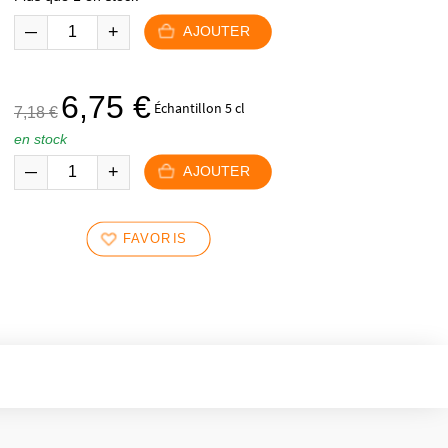
59,90 €.
53,90 €.
AJOUTER
Le
Le
6,75
€
Échantillon 5 cl
7,18
€
prix
prix
en stock
initial
actuel
était :
est :
AJOUTER
7,18 €.
6,75 €.
FAVORIS