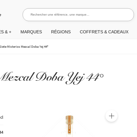
Rechercher une référence, une marque...
Recherch
e
S & +
MARQUES
RÉGIONS
COFFRETS & CADEAUX
Siete Misterios Mezcal Doba Yej 44°
s Mezcal Doba Yej 44°
 cl
🔍
44