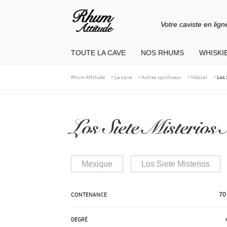
Votre caviste en lign
Aller
Aller
à
au
TOUTE LA CAVE
NOS RHUMS
WHISKIE
la
contenu
navigation
>
>
>
>
Rhum Attitude
La cave
Autres spiritueux
Mezcal
Los 
Los Siete Misterio
Mexique
Los Siete Misterios
70
CONTENANCE
DEGRÉ