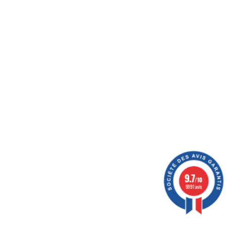
ération
9.7
/10
9991 avis