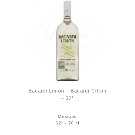
Bacardi Limon – Bacardi Citron
– 32°
Mexique
32° - 70 cl
Bouteille :
21,90
€