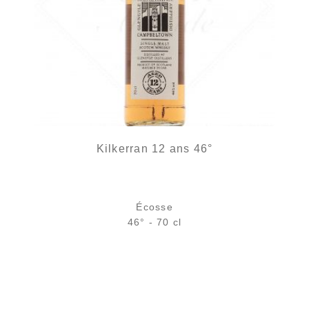
Kilkerran 12 ans 46°
Écosse
46° - 70 cl
Bouteille :
63,90
€
en stock
Échantillon 5 cl :
7,46
€
rupture temporaire