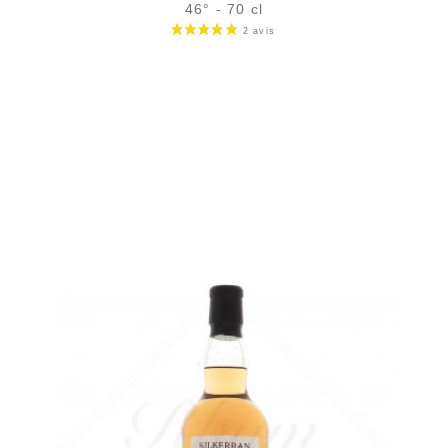
46° - 70 cl
Bouteille :
rupture définitive
Échantillon 5 cl :
11,11
€
en stock
AJOUTER
FAVORIS