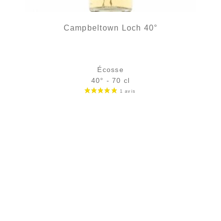
Campbeltown Loch 40°
Écosse
40° - 70 cl
Bouteille :
31,90
€
rupture temporaire
Échantillon 5 cl :
5,18
€
en stock
AJOUTER
FAVORIS
2 avi