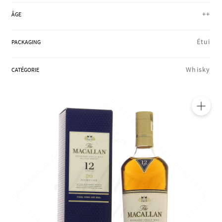
RÉGIONS
++
ÂGE
Étui
PACKAGING
COFFRETS & CADEAUX
Whisky
CATÉGORIE
BOUTIQUE LOIRET
🔍
BLOG